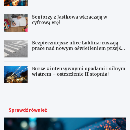
167
Seniorzy z Jastkowa wkraczają w
cyfrową erę!
Bezpieczniejsze ulice Lublina: ruszają
prace nad nowym oświetleniem przejść
dla pieszych!
Burze z intensywnymi opadami i silnym
wiatrem – ostrzeżenie II stopnia!
O
S
S
e
T
n
R
i
Z
o
Sprawdź również
E
r
Ż
z
E
y
N
z