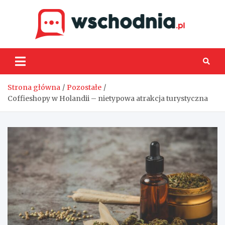
Skip
to
content
Wsch
Strona główna
Pozostałe
Coffieshopy w Holandii – nietypowa atrakcja turystyczna