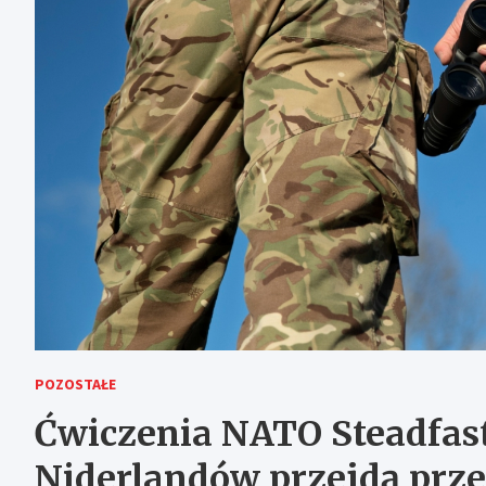
POZOSTAŁE
Ćwiczenia NATO Steadfas
Niderlandów przejdą prze