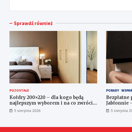
Sprawdź również
POZOSTAŁE
PORADY
WSPAR
Kołdry 200×220 – dla kogo będą
Bezpłatne 
najlepszym wyborem i na co zwrócić
Jabłonnie 
uwagę przed zakupem?
5 sierpnia 2026
5 sierpnia 2