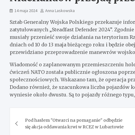
14 maja 2024
Anna Laskowska
Sztab Generalny Wojska Polskiego przekazuje inf
zatytułowanych „Steadfast Defender 2024”. Zgodnie
musiały przenieść swoje działania na terytorium Rz
dniach od 10 do 13 maja bieżącego roku i będzie ob
przewidziano przeprowadzenie manewrów wojsk
Wiadomość o zaplanowanym przemieszczeniu hole
ćwiczeń NATO została publicznie ogłoszona popr
społecznościowych. Wskazano tam, że operacja prz
Dodano również, że szacunkowa liczba pojazdów ko
wyniesie około dwustu. Są to pojazdy różnego typu,
Nawigacja
Pod hasłem "Otwarci na pomaganie" odbędzie
wpisu
się akcja oddawania krwi w RCEZ w Lubartowie