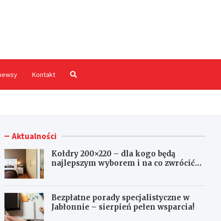
hodnia.pl
newsy
Kontakt
Aktualności
Kołdry 200×220 – dla kogo będą
najlepszym wyborem i na co zwrócić
uwagę przed zakupem?
Bezpłatne porady specjalistyczne w
Jabłonnie – sierpień pełen wsparcia!