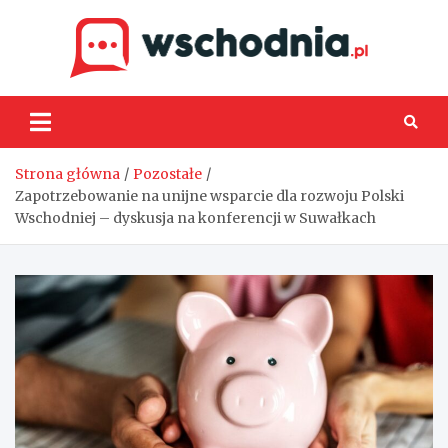
Skip
to
content
Wsch
Strona główna
Pozostałe
Zapotrzebowanie na unijne wsparcie dla rozwoju Polski
Wschodniej – dyskusja na konferencji w Suwałkach