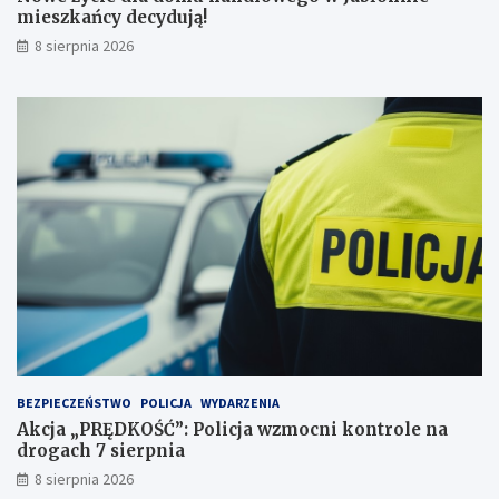
p
a
mieszkańcy decydują!
r
ń
8 sierpnia 2026
z
c
e
y
j
d
a
e
ż
c
d
y
ż
d
c
u
e
j
i
ą
2
!
3
p
u
n
k
t
BEZPIECZEŃSTWO
POLICJA
WYDARZENIA
a
Akcja „PRĘDKOŚĆ”: Policja wzmocni kontrole na
c
drogach 7 sierpnia
h
k
8 sierpnia 2026
a