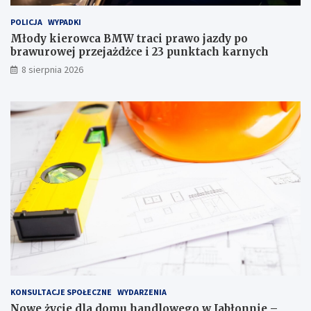
i
l
POLICJA
WYPADKI
p
o
r
w
Młody kierowca BMW traci prawo jazdy po
a
e
brawurowej przejażdżce i 23 punktach karnych
w
g
8 sierpnia 2026
o
o
j
w
a
J
z
a
d
b
y
ł
p
o
o
n
b
n
r
i
a
e
w
–
u
m
r
i
o
e
w
s
e
z
KONSULTACJE SPOŁECZNE
WYDARZENIA
j
k
Nowe życie dla domu handlowego w Jabłonnie –