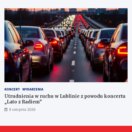
r
n
y
c
h
KONCERT
WYDARZENIA
Utrudnienia w ruchu w Lublinie z powodu koncertu
„Lato z Radiem”
8 sierpnia 2026