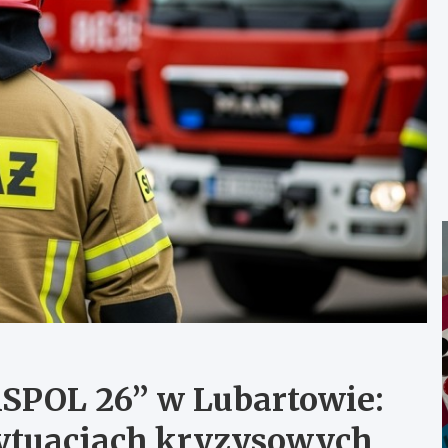
SPOL 26” w Lubartowie:
sytuacjach kryzysowych