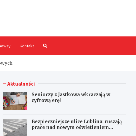
hodnia.pl
newsy
Kontakt
sowych
Aktualności
Seniorzy z Jastkowa wkraczają w
cyfrową erę!
Bezpieczniejsze ulice Lublina: ruszają
prace nad nowym oświetleniem
przejść dla pieszych!