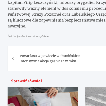
kapitan Filip Leszczyński, młodszy brygadier Krzys
stanowiły ważny element w doskonaleniu procedur 
Państwowej Straży Pożarnej oraz Lubelskiego Urzęd
są kluczowe dla zapewnienia bezpieczeństwa mies
awaryjne.
Źródło: facebook.com/kwpsplublin
Nawigacja
Pożar lasu w powiecie wołomińskim:
wpisu
intensywna akcja gaśnicza w toku
Sprawdź również