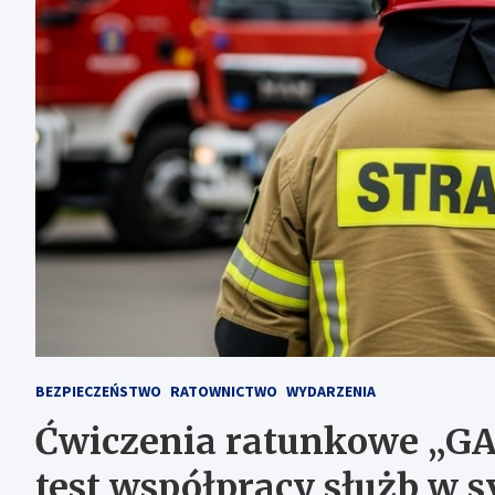
BEZPIECZEŃSTWO
RATOWNICTWO
WYDARZENIA
Ćwiczenia ratunkowe „GA
test współpracy służb w 