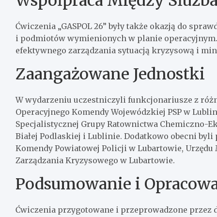
Współpraca Między Służb
Ćwiczenia „GASPOL 26” były także okazją do spraw
i podmiotów wymienionych w planie operacyjnym.
efektywnego zarządzania sytuacją kryzysową i mini
Zaangażowane Jednostki
W wydarzeniu uczestniczyli funkcjonariusze z różn
Operacyjnego Komendy Wojewódzkiej PSP w Lublini
Specjalistycznej Grupy Ratownictwa Chemiczno-Ek
Białej Podlaskiej i Lublinie. Dodatkowo obecni byl
Komendy Powiatowej Policji w Lubartowie, Urzędu
Zarządzania Kryzysowego w Lubartowie.
Podsumowanie i Opracowa
Ćwiczenia przygotowane i przeprowadzone przez do