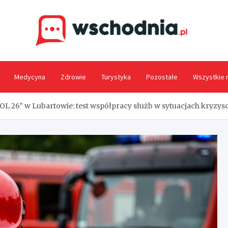
Wsc
Medycyna
Zdrowie
Turystyka
Pozostałe
Wszystkie 
L 26” w Lubartowie: test współpracy służb w sytuacjach kryzy