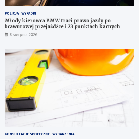
c
d
i
l
POLICJA
WYPADKI
p
o
r
w
Młody kierowca BMW traci prawo jazdy po
a
e
brawurowej przejażdżce i 23 punktach karnych
w
g
8 sierpnia 2026
o
o
j
w
a
J
z
a
d
b
y
ł
p
o
o
n
b
n
r
i
a
e
w
–
u
m
r
i
o
e
w
s
e
z
KONSULTACJE SPOŁECZNE
WYDARZENIA
j
k