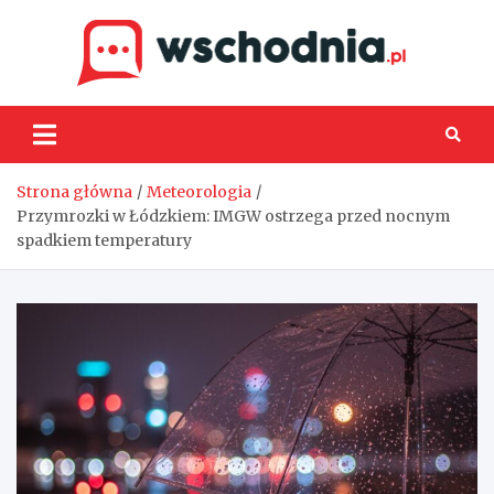
Skip
to
content
Wsch
Strona główna
Meteorologia
Przymrozki w Łódzkiem: IMGW ostrzega przed nocnym
spadkiem temperatury