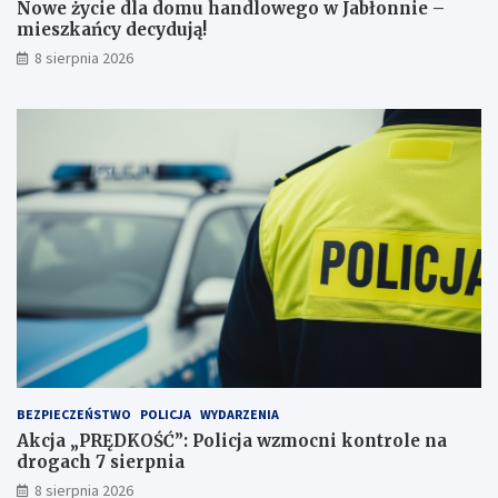
Nowe życie dla domu handlowego w Jabłonnie –
p
a
mieszkańcy decydują!
r
ń
8 sierpnia 2026
z
c
e
y
j
d
a
e
ż
c
d
y
ż
d
c
u
e
j
i
ą
2
!
3
p
u
n
k
t
BEZPIECZEŃSTWO
POLICJA
WYDARZENIA
a
Akcja „PRĘDKOŚĆ”: Policja wzmocni kontrole na
c
drogach 7 sierpnia
h
k
8 sierpnia 2026