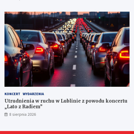
a
r
n
y
c
h
KONCERT
WYDARZENIA
Utrudnienia w ruchu w Lublinie z powodu koncertu
„Lato z Radiem”
8 sierpnia 2026