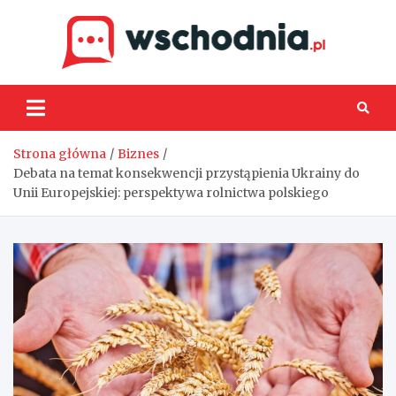
Skip
to
content
Wsch
Strona główna
Biznes
Debata na temat konsekwencji przystąpienia Ukrainy do
Unii Europejskiej: perspektywa rolnictwa polskiego