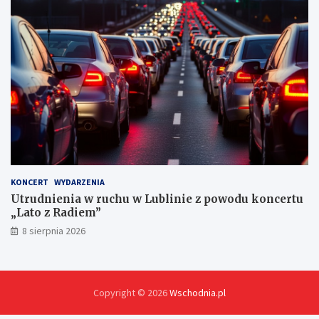
y
c
h
KONCERT
WYDARZENIA
Utrudnienia w ruchu w Lublinie z powodu koncertu
„Lato z Radiem”
8 sierpnia 2026
Copyright © 2026
Wschodnia.pl