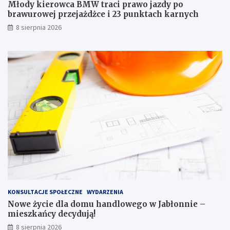
r
w
Młody kierowca BMW traci prawo jazdy po
a
e
brawurowej przejażdżce i 23 punktach karnych
w
g
8 sierpnia 2026
o
o
j
w
a
J
z
a
d
b
y
ł
p
o
o
n
b
n
r
i
a
e
w
–
u
m
r
i
o
e
w
s
e
z
KONSULTACJE SPOŁECZNE
WYDARZENIA
j
k
Nowe życie dla domu handlowego w Jabłonnie –
p
a
mieszkańcy decydują!
r
ń
8 sierpnia 2026
z
c