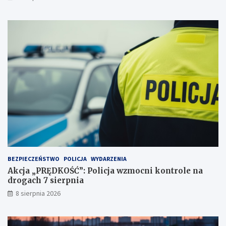
e
y
j
d
a
e
ż
c
d
y
ż
d
c
u
e
j
i
ą
2
!
3
p
u
n
k
t
BEZPIECZEŃSTWO
POLICJA
WYDARZENIA
a
Akcja „PRĘDKOŚĆ”: Policja wzmocni kontrole na
c
drogach 7 sierpnia
h
k
8 sierpnia 2026
a
r
n