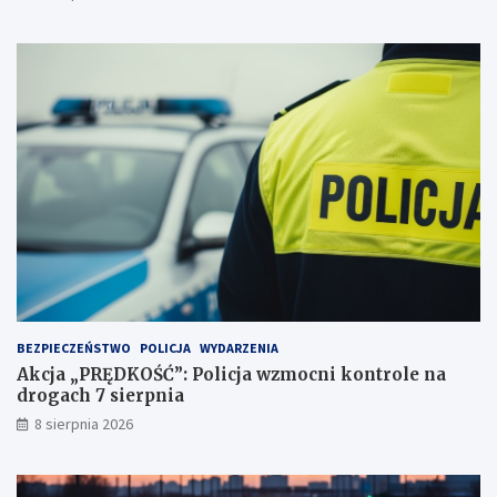
e
y
j
d
a
e
ż
c
d
y
ż
d
c
u
e
j
i
ą
2
!
3
p
u
n
k
t
BEZPIECZEŃSTWO
POLICJA
WYDARZENIA
a
Akcja „PRĘDKOŚĆ”: Policja wzmocni kontrole na
c
drogach 7 sierpnia
h
k
8 sierpnia 2026
a
r
n