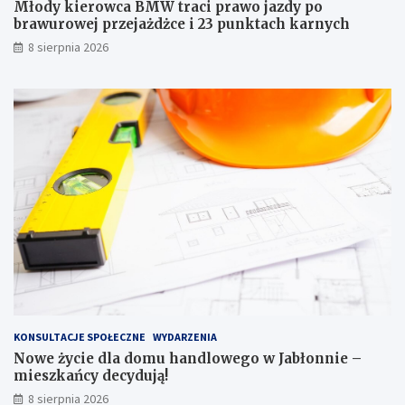
r
w
Młody kierowca BMW traci prawo jazdy po
a
e
brawurowej przejażdżce i 23 punktach karnych
w
g
8 sierpnia 2026
o
o
j
w
a
J
z
a
d
b
y
ł
p
o
o
n
b
n
r
i
a
e
w
–
u
m
r
i
o
e
w
s
e
z
KONSULTACJE SPOŁECZNE
WYDARZENIA
j
k
Nowe życie dla domu handlowego w Jabłonnie –
p
a
mieszkańcy decydują!
r
ń
8 sierpnia 2026
z
c