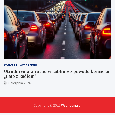
y
c
h
KONCERT
WYDARZENIA
Utrudnienia w ruchu w Lublinie z powodu koncertu
„Lato z Radiem”
8 sierpnia 2026
Copyright © 2026
Wschodnia.pl