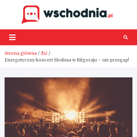
Skip
to
content
Wsch
Strona główna
/h2
Energetyczny koncert Skolima w Biłgoraju – nie przegap!