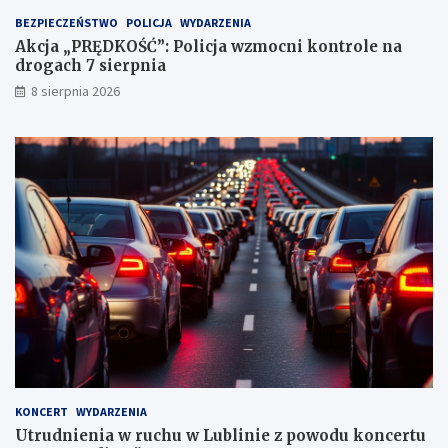
t
BEZPIECZEŃSTWO
POLICJA
WYDARZENIA
a
Akcja „PRĘDKOŚĆ”: Policja wzmocni kontrole na
c
drogach 7 sierpnia
h
k
8 sierpnia 2026
a
r
n
y
c
h
KONCERT
WYDARZENIA
Utrudnienia w ruchu w Lublinie z powodu koncertu