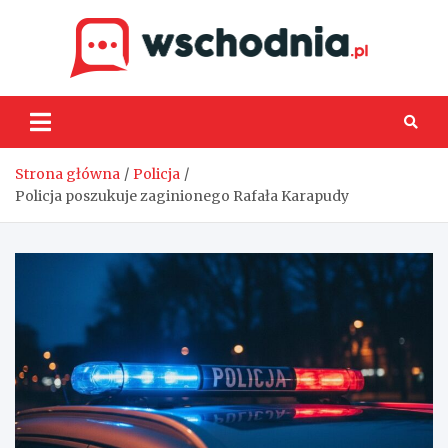
Skip
to
content
Wsch
Strona główna
Policja
Policja poszukuje zaginionego Rafała Karapudy