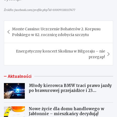
Źródło: facebook.com/profile.php?id=100091181117477
Nawigacja
Monte Cassino: Uczczenie Bohaterów 2. Korpusu
wpisu
Polskiego w 82. rocznicę zdobycia szczytu
Energetyczny koncert Skolima w Biłgoraju – nie
przegap!
Aktualności
Młody kierowca BMW traci prawo jazdy
po brawurowej przejażdżce i 23
punktach karnych
Nowe życie dla domu handlowego w
Jabłonnie – mieszkańcy decydują!