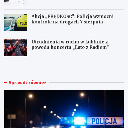
Akcja „PRĘDKOŚĆ”: Policja wzmocni
kontrole na drogach 7 sierpnia
Utrudnienia w ruchu w Lublinie z
powodu koncertu „Lato z Radiem”
M
N
ł
o
o
w
d
e
y
ż
Sprawdź również
k
y
i
c
e
i
r
e
o
d
w
l
c
a
a
d
B
o