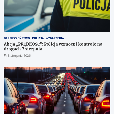
i
ą
2
!
3
p
u
n
k
t
BEZPIECZEŃSTWO
POLICJA
WYDARZENIA
a
Akcja „PRĘDKOŚĆ”: Policja wzmocni kontrole na
c
drogach 7 sierpnia
h
k
8 sierpnia 2026
a
r
n
y
c
h