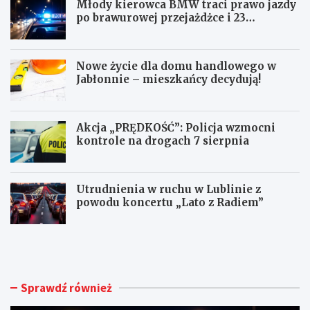
Młody kierowca BMW traci prawo jazdy
po brawurowej przejażdżce i 23
punktach karnych
Nowe życie dla domu handlowego w
Jabłonnie – mieszkańcy decydują!
Akcja „PRĘDKOŚĆ”: Policja wzmocni
kontrole na drogach 7 sierpnia
Utrudnienia w ruchu w Lublinie z
powodu koncertu „Lato z Radiem”
M
N
ł
o
o
w
d
e
y
ż
Sprawdź również
k
y
i
c