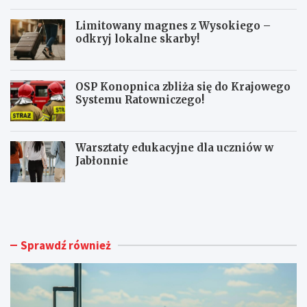
Limitowany magnes z Wysokiego –
odkryj lokalne skarby!
OSP Konopnica zbliża się do Krajowego
Systemu Ratowniczego!
Warsztaty edukacyjne dla uczniów w
Jabłonnie
L
L
u
i
b
m
l
i
i
t
Sprawdź również
n
o
A
w
i
a
r
n
p
y