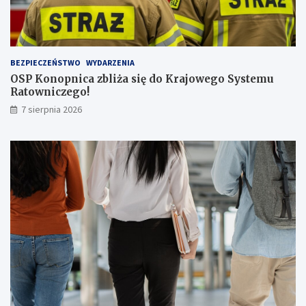
b
ą
p
a
s
BEZPIECZEŃSTWO
WYDARZENIA
a
OSP Konopnica zbliża się do Krajowego Systemu
ż
Ratowniczego!
e
r
7 sierpnia 2026
ó
w
!