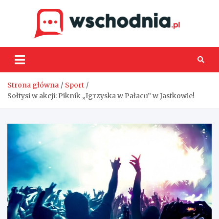
Skip
to
content
Wsch
Strona główna
Sport
Sołtysi w akcji: Piknik „Igrzyska w Pałacu” w Jastkowie!