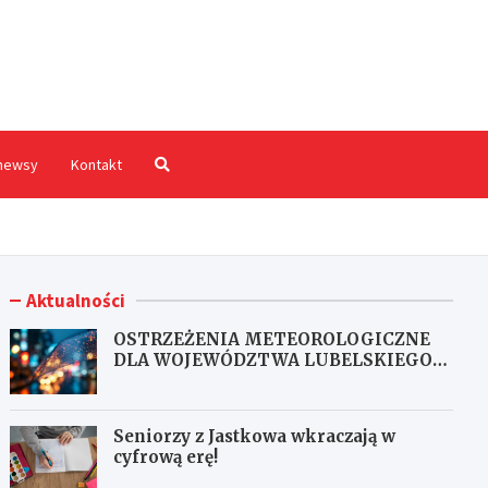
hodnia.pl
newsy
Kontakt
Aktualności
OSTRZEŻENIA METEOROLOGICZNE
DLA WOJEWÓDZTWA LUBELSKIEGO
NR 167
Seniorzy z Jastkowa wkraczają w
cyfrową erę!