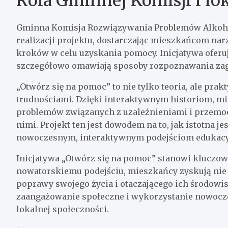
Rola Gminnej Komisji i lo
Gminna Komisja Rozwiązywania Problemów Alkoho
realizacji projektu, dostarczając mieszkańcom nar
kroków w celu uzyskania pomocy. Inicjatywa oferu
szczegółowo omawiają sposoby rozpoznawania zag
„Otwórz się na pomoc” to nie tylko teoria, ale prak
trudnościami. Dzięki interaktywnym historiom, m
problemów związanych z uzależnieniami i przemocą
nimi. Projekt ten jest dowodem na to, jak istotna j
nowoczesnym, interaktywnym podejściom edukac
Inicjatywa „Otwórz się na pomoc” stanowi kluczow
nowatorskiemu podejściu, mieszkańcy zyskują nie t
poprawy swojego życia i otaczającego ich środowisk
zaangażowanie społeczne i wykorzystanie nowocze
lokalnej społeczności.