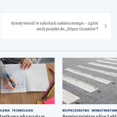
Kreatywność w szkołach nabiera tempa – zgłoś
swój projekt do „SUper Grantów”!
OLENIA
TECHNOLOGIE
BEZPIECZEŃSTWO
INFRASTRUKTUR
 Jastkowa wkraczają w
Bezpieczniejsze ulice Lubl