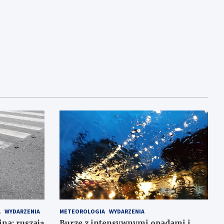
A
WYDARZENIA
METEOROLOGIA
WYDARZENIA
ina: ruszają
Burze z intensywnymi opadami i