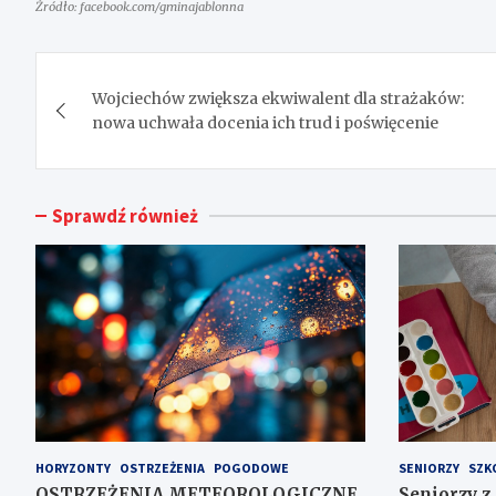
Źródło: facebook.com/gminajablonna
Nawigacja
Wojciechów zwiększa ekwiwalent dla strażaków:
wpisu
nowa uchwała docenia ich trud i poświęcenie
Sprawdź również
HORYZONTY
OSTRZEŻENIA
POGODOWE
SENIORZY
SZK
OSTRZEŻENIA METEOROLOGICZNE
Seniorzy z