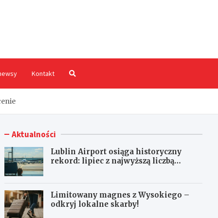
hodnia.pl
newsy
Kontakt
cenie
Aktualności
Lublin Airport osiąga historyczny
rekord: lipiec z najwyższą liczbą
pasażerów!
Limitowany magnes z Wysokiego –
odkryj lokalne skarby!