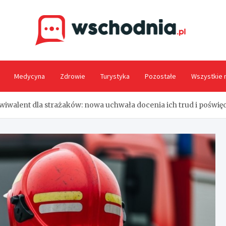
Wsc
Medycyna
Zdrowie
Turystyka
Pozostałe
Wszystkie 
iwalent dla strażaków: nowa uchwała docenia ich trud i poświę