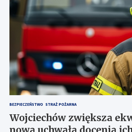
BEZPIECZEŃSTWO
STRAŻ POŻARNA
Wojciechów zwiększa ekw
nowa uchwała docenia ich