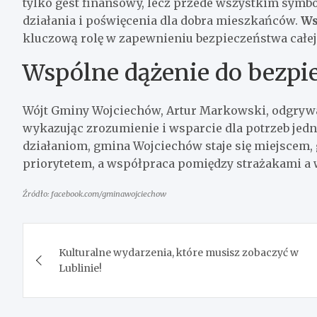
tylko gest finansowy, lecz przede wszystkim symbo
działania i poświęcenia dla dobra mieszkańców.
Ws
kluczową rolę w zapewnieniu bezpieczeństwa całej
Wspólne dążenie do bezpi
Wójt Gminy Wojciechów, Artur Markowski, odgrywał
wykazując zrozumienie i wsparcie dla potrzeb jed
działaniom, gmina Wojciechów staje się miejscem,
priorytetem, a współpraca pomiędzy strażakami a
Źródło: facebook.com/gminawojciechow
Nawigacja
Kulturalne wydarzenia, które musisz zobaczyć w
wpisu
Lublinie!