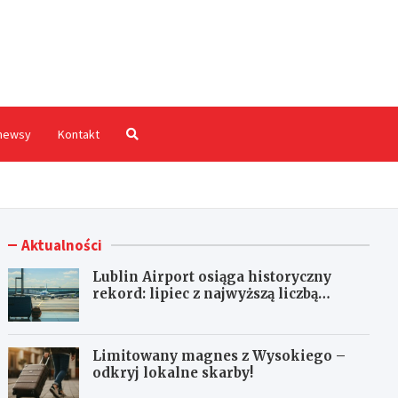
hodnia.pl
newsy
Kontakt
Aktualności
Lublin Airport osiąga historyczny
rekord: lipiec z najwyższą liczbą
pasażerów!
Limitowany magnes z Wysokiego –
odkryj lokalne skarby!