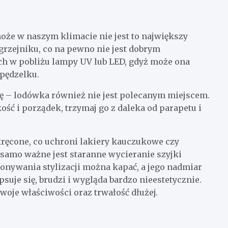
oże w naszym klimacie nie jest to największy
grzejniku, co na pewno nie jest dobrym
ch w pobliżu lampy UV lub LED, gdyż może ona
 pędzelku.
nę – lodówka również nie jest polecanym miejscem.
ość i porządek, trzymaj go z daleka od parapetu i
kręcone, co uchroni lakiery kauczukowe czy
samo ważne jest staranne wycieranie szyjki
konywania stylizacji można kapać, a jego nadmiar
psuje się, brudzi i wygląda bardzo nieestetycznie.
swoje właściwości oraz trwałość dłużej.