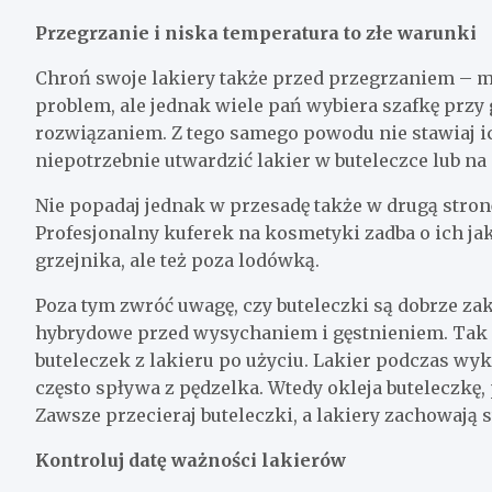
Przegrzanie i niska temperatura to złe warunki
Chroń swoje lakiery także przed przegrzaniem – m
problem, ale jednak wiele pań wybiera szafkę przy 
rozwiązaniem. Z tego samego powodu nie stawiaj i
niepotrzebnie utwardzić lakier w buteleczce lub na
Nie popadaj jednak w przesadę także w drugą stro
Profesjonalny kuferek na kosmetyki zadba o ich jak
grzejnika, ale też poza lodówką.
Poza tym zwróć uwagę, czy buteleczki są dobrze za
hybrydowe przed wysychaniem i gęstnieniem. Tak 
buteleczek z lakieru po użyciu. Lakier podczas wy
często spływa z pędzelka. Wtedy okleja buteleczkę, 
Zawsze przecieraj buteleczki, a lakiery zachowają 
Kontroluj datę ważności lakierów