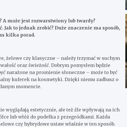
a? A może jest rozwarstwiony lub twardy?
ć. Jak to jednak zrobić? Duże znaczenie ma sposób,
as kilka porad.
e, żelowe czy klasyczne – należy trzymać w suchym
trwałość oraz świeżość. Dobrym pomysłem będzie
być narażone na promienie słoneczne – może to być
nalny kuferek na kosmetyki. Dzięki niemu zadbasz o
w danym momencie.
e wyglądają estetycznie, ale też źle wpływają na ich
półce lub włóż do pudełka z przegródkami. Każda
żelowe czy hybrydowe ustaw właśnie w ten sposób.