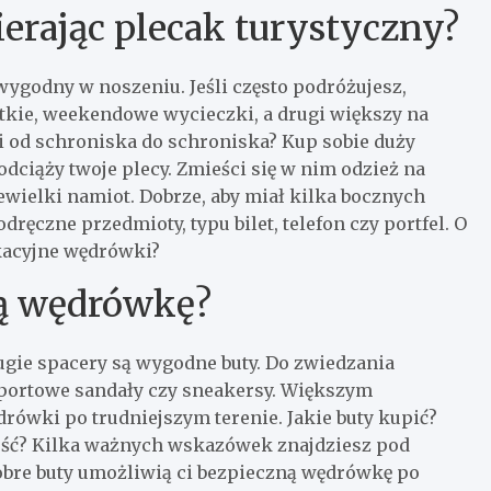
erając plecak turystyczny?
ygodny w noszeniu. Jeśli często podróżujesz,
ótkie, weekendowe wycieczki, a drugi większy na
 od schroniska do schroniska? Kup sobie duży
ciąży twoje plecy. Zmieści się w nim odzież na
ewielki namiot. Dobrze, aby miał kilka bocznych
ęczne przedmioty, typu bilet, telefon czy portfel. O
kacyjne wędrówki?
ą wędrówkę?
gie spacery są wygodne buty. Do zwiedzania
sportowe sandały czy sneakersy. Większym
ówki po trudniejszym terenie. Jakie buty kupić?
ność? Kilka ważnych wskazówek znajdziesz pod
bre buty umożliwią ci bezpieczną wędrówkę po