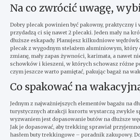
Na co zwrócić uwagę, wybi
Dobry plecak powinien być pakowny, praktyczny i w
przydadzą ci się nawet 2 plecaki. Jeden mały na kr
dłuższe eskapady. Planujesz kilkudniowe wędrówki
plecak z wygodnym stelażem aluminiowym, który od
zmianę, mały zapas żywności, karimata, a nawet ni
schowków i kieszeni, w których schowasz różne podr
czym jeszcze warto pamiętać, pakując bagaż na wa
Co spakować na wakacyjn
Jednym z najważniejszych elementów bagażu na dłu
turystycznych atrakcji kurortu wystarczą zwykle 
wyzwaniem jest dopasowanie butów na dłuższe wędr
Jak je dopasować, aby trekking sprawiał przyjem
hasłem buty trekkingowe – poradnik zakupowy. Do