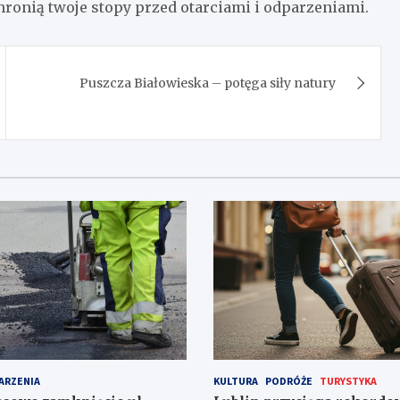
hronią twoje stopy przed otarciami i odparzeniami.
Puszcza Białowieska – potęga siły natury
ARZENIA
KULTURA
PODRÓŻE
TURYSTYKA