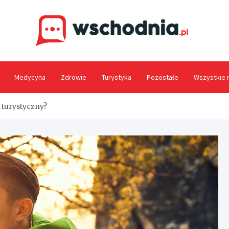
Wsc
Medycyna
Zdrowie
Turystyka
Pozostałe
Wszystkie 
 turystyczny?