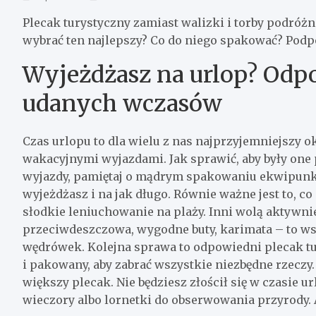
Plecak turystyczny zamiast walizki i torby podróż
wybrać ten najlepszy? Co do niego spakować? Pod
Wyjeżdżasz na urlop? Odp
udanych wczasów
Czas urlopu to dla wielu z nas najprzyjemniejszy o
wakacyjnymi wyjazdami. Jak sprawić, aby były on
wyjazdy, pamiętaj o mądrym spakowaniu ekwipunku.
wyjeżdżasz i na jak długo. Równie ważne jest to, co
słodkie leniuchowanie na plaży. Inni wolą aktywni
przeciwdeszczowa, wygodne buty, karimata – to ws
wędrówek. Kolejna sprawa to odpowiedni plecak tur
i pakowany, aby zabrać wszystkie niezbędne rzeczy.
większy plecak. Nie będziesz złościł się w czasie ur
wieczory albo lornetki do obserwowania przyrody. 