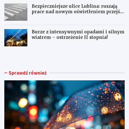
Bezpieczniejsze ulice Lublina: ruszają
prace nad nowym oświetleniem przejść
dla pieszych!
Burze z intensywnymi opadami i silnym
wiatrem – ostrzeżenie II stopnia!
O
S
S
e
T
n
R
i
Z
o
Sprawdź również
E
r
Ż
z
E
y
N
z
I
J
A
a
M
s
E
t
T
k
E
o
O
w