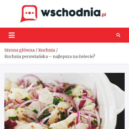
Skip
to
content
Wsch
Strona główna
Kuchnia
Kuchnia peruwiańska – najlepsza na świecie?