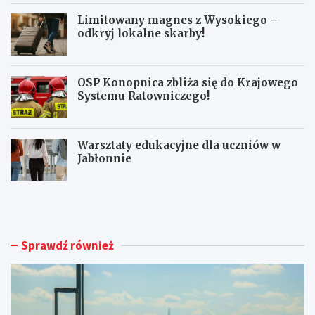
Limitowany magnes z Wysokiego –
odkryj lokalne skarby!
OSP Konopnica zbliża się do Krajowego
Systemu Ratowniczego!
Warsztaty edukacyjne dla uczniów w
Jabłonnie
L
L
u
i
b
m
l
i
i
t
Sprawdź również
n
o
A
w
i
a
r
n
p
y
o
m