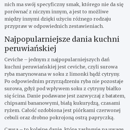
nich ma swój specyficzny smak, którego nie da się
porównać z niczym innym, a jest to możliwe
między innymi dzięki użyciu różnego rodzaju
przypraw w odpowiednich zestawieniach.
Najpopularniejsze dania kuchni
peruwiańskiej
Ceviche – jednym z najpopularniejszych dań
kuchni peruwiańskiej jest ceviche, czyli surowa
ryba marynowana w soku z limonki bądź cytryny.
Po odpowiednim przyrządzeniu ryba nie pozostaje
surowa, gdyż pod wpływem soku z cytryny białko
się ścina. Danie podawane jest zazwyczaj z batatem,
chipsami bananowymi, białą kukurydzą, czasami
ryżem. Całość ozdobiona jest piórkami czerwonej
cebuli oraz drobno pokrojoną ostrą papryczką.
Causa – to kolejne danie, które zasługuje na uwagę.