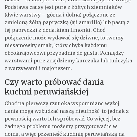
Podstawą causy jest pure z żółtych ziemniaków
(dwie warstwy – górna i dolna) połączone ze
zmieloną żółtą papryczką (aji amarillo) lub pastą z
tej papryczki z dodatkiem limonki. Choć
połączenie może wydawać się dziwne, to tworzy
niesamowity smak, który chyba każdemu
obcokrajowcowi przypadnie do gustu. Pomiędzy
warstwami pure znajdziemy kurczaka lub tuńczyka
z warzywami i majonezem.
Czy warto próbować dania
kuchni peruwiańskiej
Choć na pierwszy rzut oka wspomniane wyżej
dania mogą wzbudzać naszą nieufność, to jednak z
pewnością warto ich spróbować. Co więcej, bez
żadnego problemu możemy przygotować je w
domu, a więc przenieść kuchnię peruwiańską na