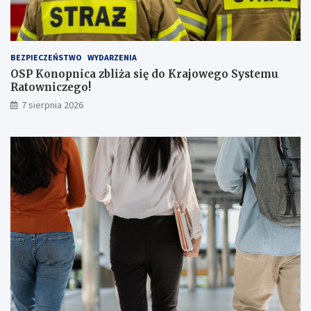
ą
p
a
s
BEZPIECZEŃSTWO
WYDARZENIA
a
OSP Konopnica zbliża się do Krajowego Systemu
ż
Ratowniczego!
e
r
7 sierpnia 2026
ó
w
!