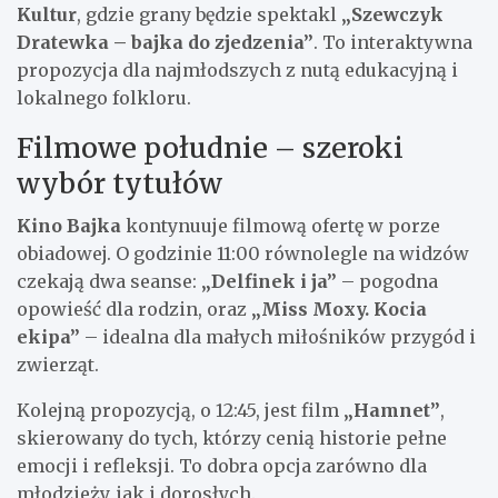
Kultur
, gdzie grany będzie spektakl
„Szewczyk
Dratewka – bajka do zjedzenia”
. To interaktywna
propozycja dla najmłodszych z nutą edukacyjną i
lokalnego folkloru.
Filmowe południe – szeroki
wybór tytułów
Kino Bajka
kontynuuje filmową ofertę w porze
obiadowej. O godzinie 11:00 równolegle na widzów
czekają dwa seanse:
„Delfinek i ja”
– pogodna
opowieść dla rodzin, oraz
„Miss Moxy. Kocia
ekipa”
– idealna dla małych miłośników przygód i
zwierząt.
Kolejną propozycją, o 12:45, jest film
„Hamnet”
,
skierowany do tych, którzy cenią historie pełne
emocji i refleksji. To dobra opcja zarówno dla
młodzieży, jak i dorosłych.