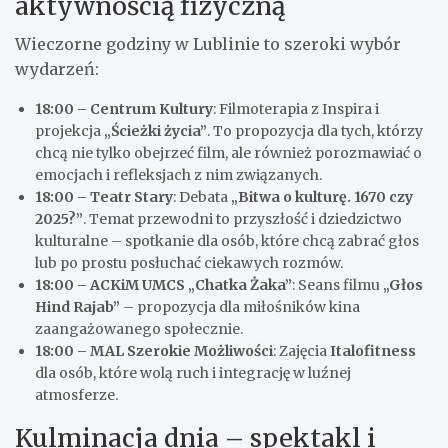
aktywnością fizyczną
Wieczorne godziny w Lublinie to szeroki wybór
wydarzeń:
18:00 – Centrum Kultury
: Filmoterapia z Inspira i
projekcja
„Ścieżki życia”
. To propozycja dla tych, którzy
chcą nie tylko obejrzeć film, ale również porozmawiać o
emocjach i refleksjach z nim związanych.
18:00 – Teatr Stary
: Debata
„Bitwa o kulturę. 1670 czy
2025?”
. Temat przewodni to przyszłość i dziedzictwo
kulturalne – spotkanie dla osób, które chcą zabrać głos
lub po prostu posłuchać ciekawych rozmów.
18:00 – ACKiM UMCS „Chatka Żaka”
: Seans filmu
„Głos
Hind Rajab”
– propozycja dla miłośników kina
zaangażowanego społecznie.
18:00 – MAL Szerokie Możliwości
: Zajęcia
Italofitness
dla osób, które wolą ruch i integrację w luźnej
atmosferze.
Kulminacja dnia – spektakl i