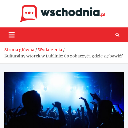
Skip
to
content
Wsch
Strona główna
Wydarzenia
Kulturalny wtorek w Lublinie: Co zobaczyć i gdzie się bawić?