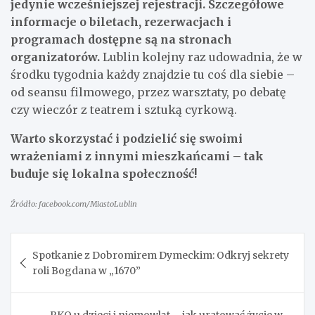
jedynie wcześniejszej rejestracji. Szczegółowe
informacje o biletach, rezerwacjach i
programach dostępne są na stronach
organizatorów.
Lublin kolejny raz udowadnia, że w
środku tygodnia każdy znajdzie tu coś dla siebie –
od seansu filmowego, przez warsztaty, po debatę
czy wieczór z teatrem i sztuką cyrkową.
Warto skorzystać i podzielić się swoimi
wrażeniami z innymi mieszkańcami – tak
buduje się lokalna społeczność!
Źródło: facebook.com/MiastoLublin
Nawigacja
Spotkanie z Dobromirem Dymeckim: Odkryj sekrety
wpisu
roli Bogdana w „1670”
RKO u dzieci i niemowląt – jak uratować życie w