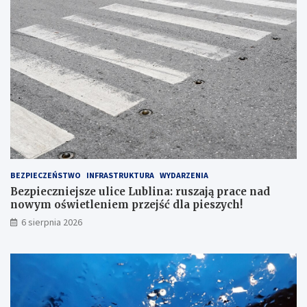
E
G
O
N
R
1
6
7
BEZPIECZEŃSTWO
INFRASTRUKTURA
WYDARZENIA
Bezpieczniejsze ulice Lublina: ruszają prace nad
nowym oświetleniem przejść dla pieszych!
6 sierpnia 2026