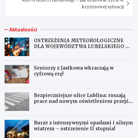
kryzysowej sytuacji
Aktualności
OSTRZEŻENIA METEOROLOGICZNE
DLA WOJEWÓDZTWA LUBELSKIEGO NR
167
Seniorzy z Jastkowa wkraczają w
cyfrową erę!
Bezpieczniejsze ulice Lublina: ruszają
prace nad nowym oświetleniem przejść
dla pieszych!
Burze z intensywnymi opadami i silnym
wiatrem – ostrzeżenie II stopnia!
O
S