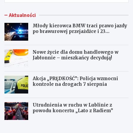
Aktualności
Młody kierowca BMW traci prawo jazdy
po brawurowej przejażdżce i 23
punktach karnych
Nowe życie dla domu handlowego w
Jabłonnie – mieszkańcy decydują!
Akcja „PRĘDKOŚĆ”: Policja wzmocni
kontrole na drogach 7 sierpnia
Utrudnienia w ruchu w Lublinie z
powodu koncertu „Lato z Radiem”
M
N
ł
o
o
w