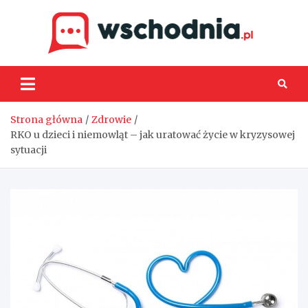
Skip
to
content
Wsch
Strona główna
Zdrowie
RKO u dzieci i niemowląt – jak uratować życie w kryzysowej
sytuacji