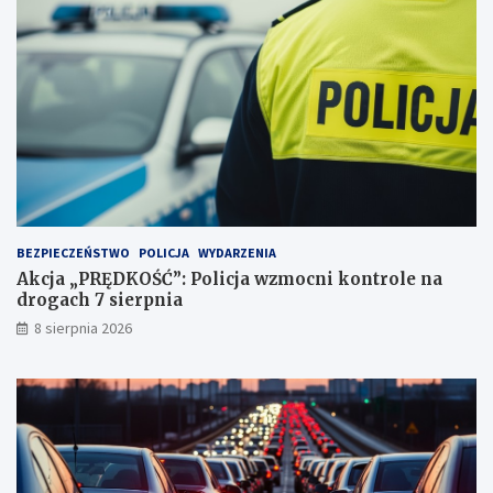
d
y
ż
d
c
u
e
j
i
ą
2
!
3
p
u
n
k
t
BEZPIECZEŃSTWO
POLICJA
WYDARZENIA
a
Akcja „PRĘDKOŚĆ”: Policja wzmocni kontrole na
c
drogach 7 sierpnia
h
k
8 sierpnia 2026
a
r
n
y
c
h