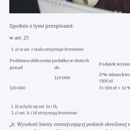
Zgodnie z tymi przepisami:
w art. 27:
a) w ust. 1 skala otrzymuje brzmienie:
Podstawa obliczenia podatku w złotych
Podatek wynos
ponad
do
17% minus kwo
120 000
5100 zł
120 000
15 300 zł + 32
b) uchyla się ust. 1a i 1b,
c) ust. 1c i 1d otrzymują brzmienie:
„1c. Wysokość kwoty zmniejszającej podatek określonej 