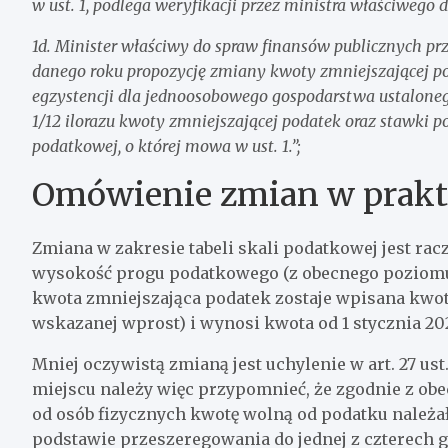
w ust. 1, podlega weryfikacji przez ministra właściwego
1d. Minister właściwy do spraw finansów publicznych pr
danego roku propozycję zmiany kwoty zmniejszającej 
egzystencji dla jednoosobowego gospodarstwa ustalonego
1/12 ilorazu kwoty zmniejszającej podatek oraz stawki p
podatkowej, o której mowa w ust. 1.”;
Omówienie zmian w prakt
Zmiana w zakresie tabeli skali podatkowej jest rac
wysokość progu podatkowego (z obecnego poziomu 8
kwota zmniejszająca podatek zostaje wpisana kwotow
wskazanej wprost) i wynosi kwota od 1 stycznia 20
Mniej oczywistą zmianą jest uchylenie w art. 27 ust.
miejscu należy więc przypomnieć, że zgodnie z 
od osób fizycznych kwotę wolną od podatku należa
podstawie przeszeregowania do jednej z czterech gr