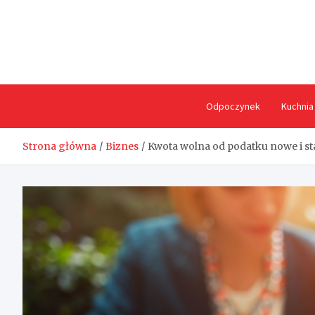
Skip
to
content
Odpoczynek
Kuchnia
Strona główna
Biznes
Kwota wolna od podatku nowe i s