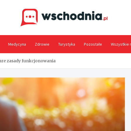
Wsc
Medycyna
Zdrowie
Turystyka
Pozostałe
Wszystkie 
tare zasady funkcjonowania