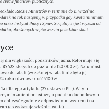
 do spraw finansów publicznych.
zedkłada Radzie Ministrów w terminie do 15 września
podatek na rok następny, w przypadku gdy kwota minimum
 przez Instytut Pracy i Spraw Socjalnych jest wyższa od
odatku, określonych w pierwszym przedziale skali
yce
zej dla większości podatników jasna. Reformuje się
5 528 złotych do poziomie 120 000 zł). Natomiast
o do tabeli (wcześniej w tabeli nie było jej
22 roku równowartość 5100 zł.
 1a i 1b tego artykułu (27 ustawy o PIT). W tym
obecnym brzmieniem ustawy o podatku dochodowym
ło obliczyć zgodnie z odpowiednim wzorem i na
up (co wskazuje właśnie ust. 1a)