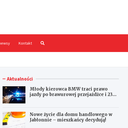
hodnia.pl
newsy
Kontakt
Aktualności
Młody kierowca BMW traci prawo
jazdy po brawurowej przejażdżce i 23
punktach karnych
Nowe życie dla domu handlowego w
Jabłonnie – mieszkańcy decydują!