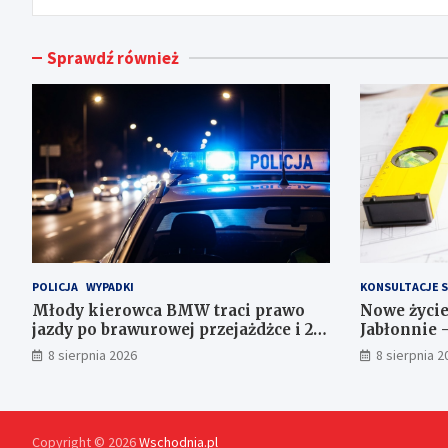
Sprawdź również
POLICJA
WYPADKI
KONSULTACJE 
Młody kierowca BMW traci prawo
Nowe życi
jazdy po brawurowej przejażdżce i 23
Jabłonnie 
punktach karnych
8 sierpnia 2026
8 sierpnia 2
Copyright © 2026
Wschodnia.pl