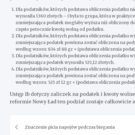
Dla podatników, których podstawa obliczenia podatku n
wynosiła 1360 złotych – i była to grupa, która w prakty
zmniejszająca podatek mogłaby wyższa niż obliczony do 
często potocznie kwotą wolną od podatku.
Dla podatników, których podstawa obliczenia podatku wy
zmniejszająca podatek powinna zostać obliczona na pod
według wzoru: 834 zł 88 gr × (podstawa obliczenia podatk
Dla podatników, których podstawa obliczenia podatku wy
zmniejszająca podatek wynosiła 525,12 złotych.
Dla podatników, których podstawa obliczenia podatku wy
zmniejszająca podatek powinna zostać obliczona na pods
według wzoru: 525 zł 12 gr × (podstawa obliczenia podatku
Ustęp 1b dotyczy zaliczek na podatek i kwoty wolne
reformie Nowy Ład ten podział zostaje całkowicie 
Nawigacja
Znaczenie picia napojów podczas biegania
wpisu