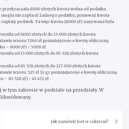
ie przekraczała 8000 złotych kwota wolna od podatku
ce mogła nie zapłacić żadnego podatku, ponieważ kwota
zapłaty podatek. Ta więc kwota (8000 zł) nazywana była
nosiła od 8000 złotych do 13 000 złotych kwota
stawie wzoru: 1360 zł pomniejszone o kwotę obliczoną
u – 8000 zł) ÷ 5000 zł.
nosiła od 13 000 złotych do 85 528 złotych kwota
nosiła od 85 528 złotych do 127 000 złotych kwota
tawie wzoru: 525 zł 12 gr pomniejszone o kwotę obliczoną
 – 85 528 zł) ÷ 41 472 zł.
j w tym zakresie w podziale na przedziały. W
zlikwidowany.
Jak zamówić tort w cukierni?