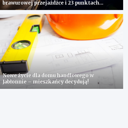
brawurowej przejażdżce i 23 punktach
karnych
Nowe życie dla domu handlowego w
Jabłonnie – mieszkańcy decydują!