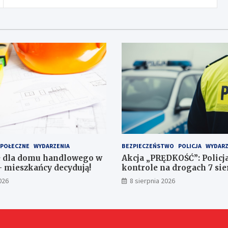
SPOŁECZNE
WYDARZENIA
BEZPIECZEŃSTWO
POLICJA
WYDARZ
e dla domu handlowego w
Akcja „PRĘDKOŚĆ”: Polic
– mieszkańcy decydują!
kontrole na drogach 7 sie
026
8 sierpnia 2026