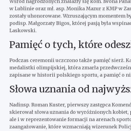
Wśród nagrodzonych znalazły się kom. Iwona Panas
w Lublinie oraz mł. asp. Monika Mazur z KMP w Za
zostały uhonorowane. Wzruszającym momentem był
podisp. Małgorzaty Bigos, której pasją była wspinac
Laskowski.
Pamięć o tych, które odesz
Podczas ceremonii uczczono także pamięć sierż. Ka
medalistki olimpijskiej, która zmarła przedwcześn
zapisane w historii polskiego sportu, a pamięć o n
Słowa uznania od najwyżs
Nadinsp. Roman Kuster, pierwszy zastępca Komen
skierował słowa uznania do wyróżnionych kobiet, 
ale i w reprezentowanie formacji na arenach sport
zaangażowanie, które wzmacniają wizerunek Policj