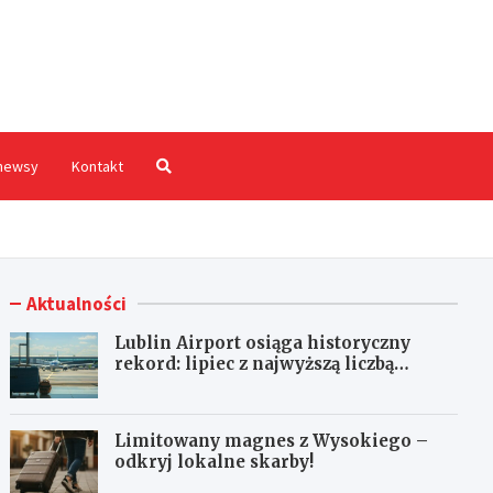
hodnia.pl
newsy
Kontakt
Aktualności
Lublin Airport osiąga historyczny
rekord: lipiec z najwyższą liczbą
pasażerów!
Limitowany magnes z Wysokiego –
odkryj lokalne skarby!