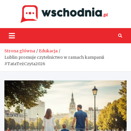
Skip
to
content
Wsch
Strona główna
Edukacja
Lublin promuje czytelnictwo w ramach kampanii
#TataTeżCzyta2026