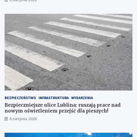
L
S
K
I
E
G
O
N
R
1
6
7
BEZPIECZEŃSTWO
INFRASTRUKTURA
WYDARZENIA
Bezpieczniejsze ulice Lublina: ruszają prace nad
nowym oświetleniem przejść dla pieszych!
6 sierpnia 2026