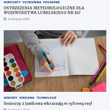
HORYZONTY
OSTRZEŻENIA
POGODOWE
I
c
C
z
OSTRZEŻENIA METEOROLOGICZNE DLA
Z
a
WOJEWÓDZTWA LUBELSKIEGO NR 167
N
j
6 sierpnia 2026
E
ą
D
w
L
c
A
y
W
f
O
r
J
o
E
w
W
ą
Ó
e
D
r
Z
ę
T
!
W
A
L
U
SENIORZY
SZKOLENIA
TECHNOLOGIE
B
Seniorzy z Jastkowa wkraczają w cyfrową erę!
E
6 sierpnia 2026