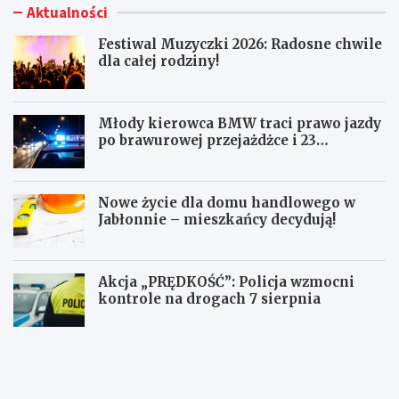
Aktualności
Festiwal Muzyczki 2026: Radosne chwile
dla całej rodziny!
Młody kierowca BMW traci prawo jazdy
po brawurowej przejażdżce i 23
punktach karnych
Nowe życie dla domu handlowego w
Jabłonnie – mieszkańcy decydują!
Akcja „PRĘDKOŚĆ”: Policja wzmocni
kontrole na drogach 7 sierpnia
F
M
e
ł
s
o
t
d
i
y