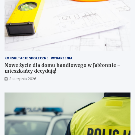
c
e
i
2
3
p
u
n
k
t
KONSULTACJE SPOŁECZNE
WYDARZENIA
a
Nowe życie dla domu handlowego w Jabłonnie –
c
mieszkańcy decydują!
h
k
8 sierpnia 2026
a
r
n
y
c
h