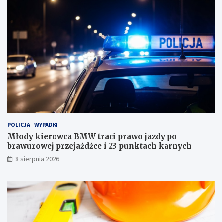
c
z
h
d
w
y
i
p
l
o
e
b
d
r
l
a
a
w
c
u
a
r
ł
o
e
w
j
e
POLICJA
WYPADKI
r
j
Młody kierowca BMW traci prawo jazdy po
o
p
brawurowej przejażdżce i 23 punktach karnych
d
r
8 sierpnia 2026
z
z
i
e
n
j
y
a
!
ż
d
ż