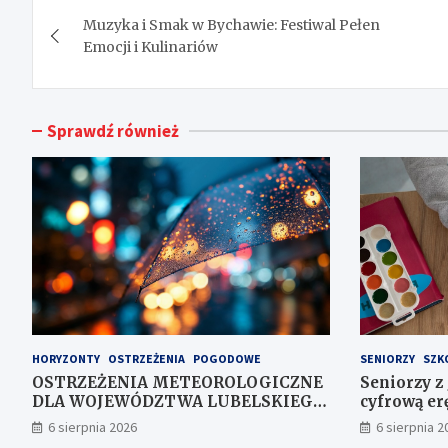
Nawigacja
Muzyka i Smak w Bychawie: Festiwal Pełen
wpisu
Emocji i Kulinariów
Sprawdź również
HORYZONTY
OSTRZEŻENIA
POGODOWE
SENIORZY
SZK
OSTRZEŻENIA METEOROLOGICZNE
Seniorzy z
DLA WOJEWÓDZTWA LUBELSKIEGO
cyfrową erę
NR 167
6 sierpnia 2026
6 sierpnia 2