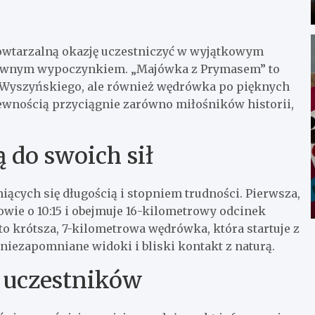
owtarzalną okazję uczestniczyć w wyjątkowym
tywnym wypoczynkiem. „Majówka z Prymasem” to
na Wyszyńskiego, ale również wędrówka po pięknych
pewnością przyciągnie zarówno miłośników historii,
 do swoich sił
ących się długością i stopniem trudności. Pierwsza,
owie o 10:15 i obejmuje 16-kilometrowy odcinek
o krótsza, 7-kilometrowa wędrówka, która startuje z
 niezapomniane widoki i bliski kontakt z naturą.
a uczestników