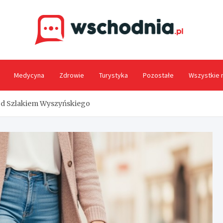
Wsc
Medycyna
Zdrowie
Turystyka
Pozostałe
Wszystkie 
ajd Szlakiem Wyszyńskiego