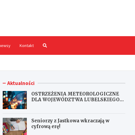
hodnia.pl
newsy
Kontakt
Aktualności
OSTRZEŻENIA METEOROLOGICZNE
DLA WOJEWÓDZTWA LUBELSKIEGO
NR 167
Seniorzy z Jastkowa wkraczają w
cyfrową erę!