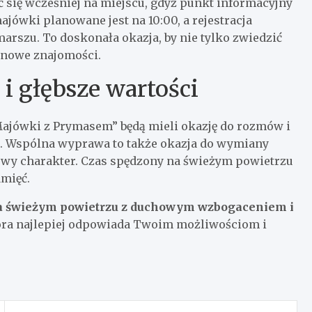
ć się wcześniej na miejscu, gdyż punkt informacyjny
majówki planowane jest na 10:00, a rejestracja
arszu. To doskonała okazja, by nie tylko zwiedzić
 nowe znajomości.
i głębsze wartości
Majówki z Prymasem” będą mieli okazję do rozmów i
. Wspólna wyprawa to także okazja do wymiany
owy charakter. Czas spędzony na świeżym powietrzu
mięć.
 na świeżym powietrzu z duchowym wzbogaceniem i
tóra najlepiej odpowiada Twoim możliwościom i