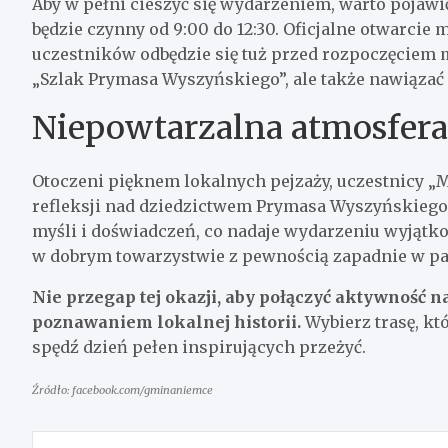
Aby w pełni cieszyć się wydarzeniem, warto pojawi
będzie czynny od 9:00 do 12:30. Oficjalne otwarcie 
uczestników odbędzie się tuż przed rozpoczęciem m
„Szlak Prymasa Wyszyńskiego”, ale także nawiązać
Niepowtarzalna atmosfera 
Otoczeni pięknem lokalnych pejzaży, uczestnicy „
refleksji nad dziedzictwem Prymasa Wyszyńskiego
myśli i doświadczeń, co nadaje wydarzeniu wyjątk
w dobrym towarzystwie z pewnością zapadnie w pa
Nie przegap tej okazji, aby połączyć aktywność
poznawaniem lokalnej historii.
Wybierz trasę, k
spędź dzień pełen inspirujących przeżyć.
Źródło: facebook.com/gminaniemce