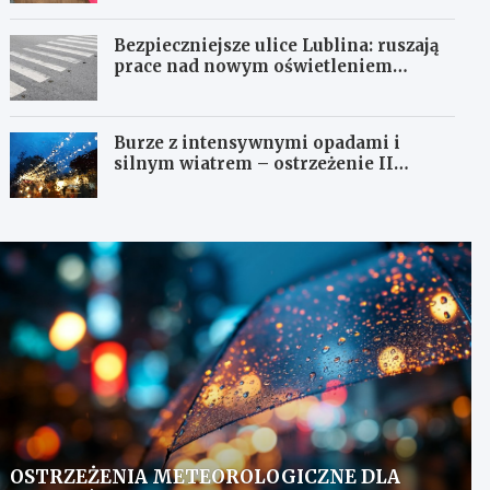
Bezpieczniejsze ulice Lublina: ruszają
prace nad nowym oświetleniem
przejść dla pieszych!
Burze z intensywnymi opadami i
silnym wiatrem – ostrzeżenie II
stopnia!
OSTRZEŻENIA METEOROLOGICZNE DLA