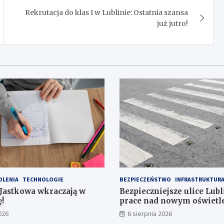
Rekrutacja do klas I w Lublinie: Ostatnia szansa
już jutro!
OLENIA
TECHNOLOGIE
BEZPIECZEŃSTWO
INFRASTRUKTUR
 Jastkowa wkraczają w
Bezpieczniejsze ulice Lubl
!
prace nad nowym oświet
przejść dla pieszych!
026
6 sierpnia 2026