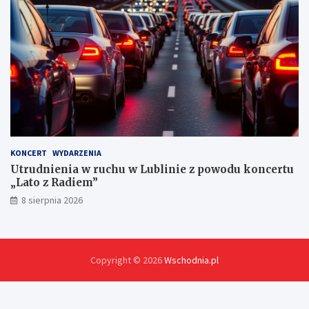
h
KONCERT
WYDARZENIA
Utrudnienia w ruchu w Lublinie z powodu koncertu
„Lato z Radiem”
8 sierpnia 2026
Copyright © 2026
Wschodnia.pl