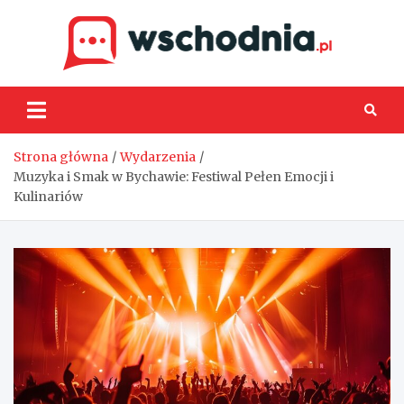
Skip
to
content
Wsch
Strona główna
Wydarzenia
Muzyka i Smak w Bychawie: Festiwal Pełen Emocji i
Kulinariów