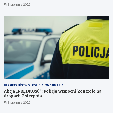
r
ń
8 sierpnia 2026
z
c
e
y
j
d
a
e
ż
c
d
y
ż
d
c
u
e
j
i
ą
2
!
3
p
u
n
k
t
BEZPIECZEŃSTWO
POLICJA
WYDARZENIA
a
Akcja „PRĘDKOŚĆ”: Policja wzmocni kontrole na
c
drogach 7 sierpnia
h
k
8 sierpnia 2026
a
r