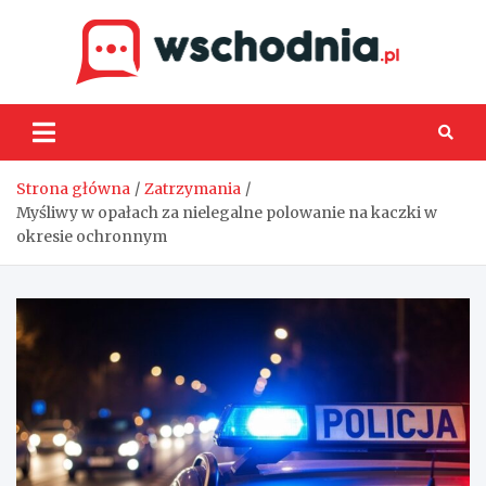
Skip
to
content
Wsch
Strona główna
Zatrzymania
Myśliwy w opałach za nielegalne polowanie na kaczki w
okresie ochronnym