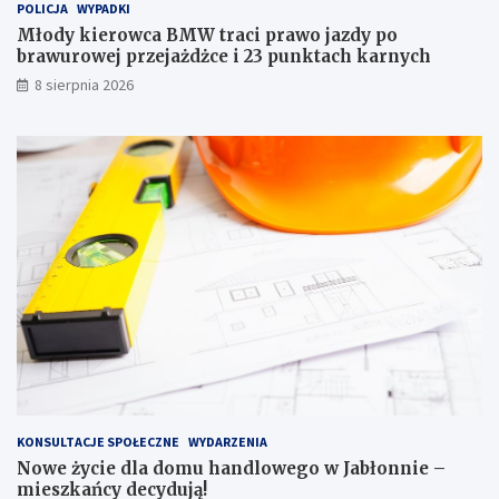
POLICJA
WYPADKI
p
o
r
w
Młody kierowca BMW traci prawo jazdy po
a
e
brawurowej przejażdżce i 23 punktach karnych
w
g
8 sierpnia 2026
o
o
j
w
a
J
z
a
d
b
y
ł
p
o
o
n
b
n
r
i
a
e
w
–
u
m
r
i
o
e
w
s
e
z
KONSULTACJE SPOŁECZNE
WYDARZENIA
j
k
Nowe życie dla domu handlowego w Jabłonnie –
p
a
mieszkańcy decydują!