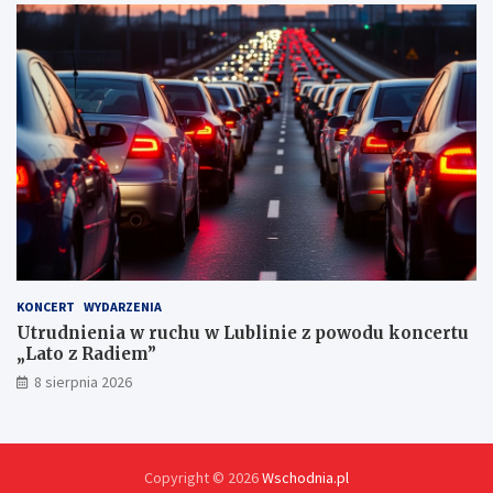
n
y
c
h
KONCERT
WYDARZENIA
Utrudnienia w ruchu w Lublinie z powodu koncertu
„Lato z Radiem”
8 sierpnia 2026
Copyright © 2026
Wschodnia.pl