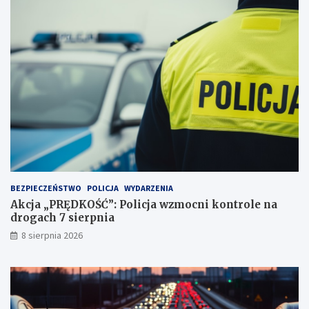
a
e
ż
c
d
y
ż
d
c
u
e
j
i
ą
2
!
3
p
u
n
k
t
BEZPIECZEŃSTWO
POLICJA
WYDARZENIA
a
Akcja „PRĘDKOŚĆ”: Policja wzmocni kontrole na
c
drogach 7 sierpnia
h
k
8 sierpnia 2026
a
r
n
y
c