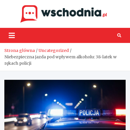
Skip
to
content
Wsch
Strona główna
Uncategorized
Niebezpieczna jazda pod wpływem alkoholu: 38-latek w
rękach policji