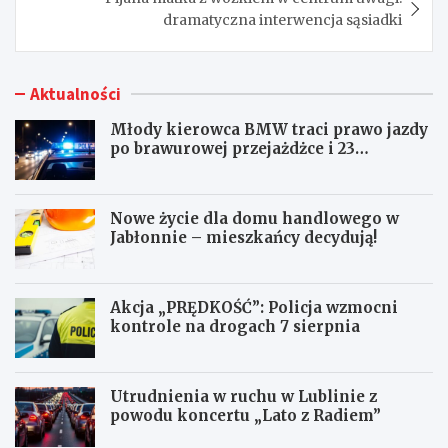
dramatyczna interwencja sąsiadki
Aktualności
Młody kierowca BMW traci prawo jazdy
po brawurowej przejażdżce i 23
punktach karnych
Nowe życie dla domu handlowego w
Jabłonnie – mieszkańcy decydują!
Akcja „PRĘDKOŚĆ”: Policja wzmocni
kontrole na drogach 7 sierpnia
Utrudnienia w ruchu w Lublinie z
powodu koncertu „Lato z Radiem”
M
N