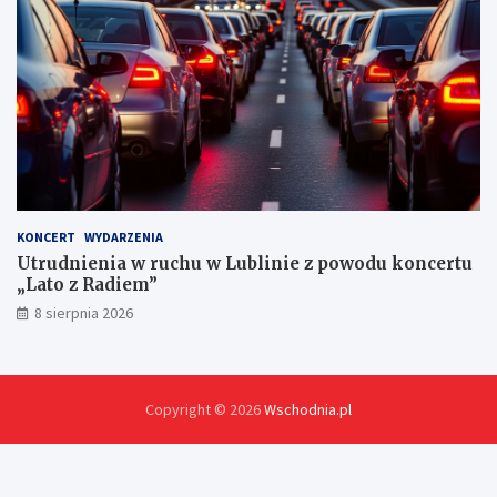
h
KONCERT
WYDARZENIA
Utrudnienia w ruchu w Lublinie z powodu koncertu
„Lato z Radiem”
8 sierpnia 2026
Copyright © 2026
Wschodnia.pl