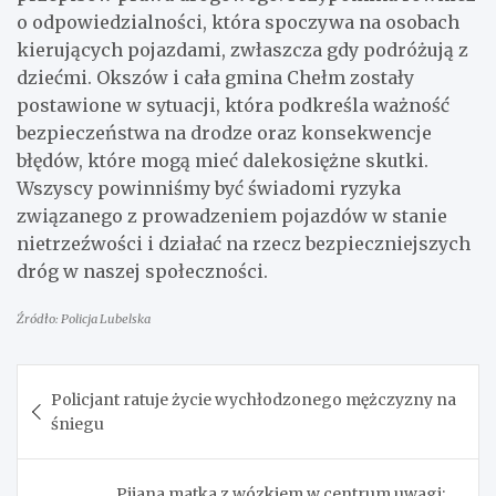
o odpowiedzialności, która spoczywa na osobach
kierujących pojazdami, zwłaszcza gdy podróżują z
dziećmi. Okszów i cała gmina Chełm zostały
postawione w sytuacji, która podkreśla ważność
bezpieczeństwa na drodze oraz konsekwencje
błędów, które mogą mieć dalekosiężne skutki.
Wszyscy powinniśmy być świadomi ryzyka
związanego z prowadzeniem pojazdów w stanie
nietrzeźwości i działać na rzecz bezpieczniejszych
dróg w naszej społeczności.
Źródło: Policja Lubelska
Nawigacja
Policjant ratuje życie wychłodzonego mężczyzny na
wpisu
śniegu
Pijana matka z wózkiem w centrum uwagi: