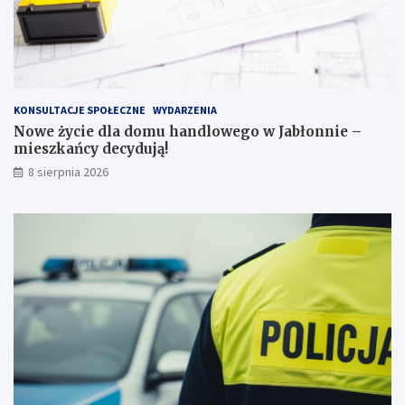
3
p
u
n
k
t
KONSULTACJE SPOŁECZNE
WYDARZENIA
a
Nowe życie dla domu handlowego w Jabłonnie –
c
mieszkańcy decydują!
h
k
8 sierpnia 2026
a
r
n
y
c
h