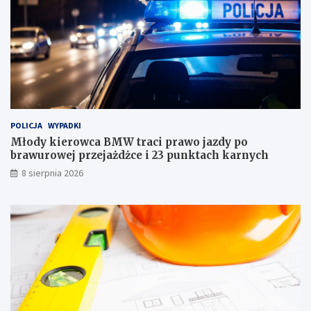
l
o
e
b
d
r
l
a
a
w
c
u
a
r
ł
o
e
w
j
e
POLICJA
WYPADKI
r
j
Młody kierowca BMW traci prawo jazdy po
o
p
brawurowej przejażdżce i 23 punktach karnych
d
r
8 sierpnia 2026
z
z
i
e
n
j
y
a
!
ż
d
ż
c
e
i
2