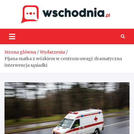
Skip
to
content
Wsch
Strona główna
Wydarzenia
Pijana matka z wózkiem w centrum uwagi: dramatyczna
interwencja sąsiadki