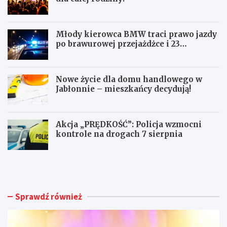
Młody kierowca BMW traci prawo jazdy
po brawurowej przejażdżce i 23
punktach karnych
Nowe życie dla domu handlowego w
Jabłonnie – mieszkańcy decydują!
Akcja „PRĘDKOŚĆ”: Policja wzmocni
kontrole na drogach 7 sierpnia
F
M
e
ł
s
o
t
d
i
y
Sprawdź również
w
k
a
i
l
e
M
r