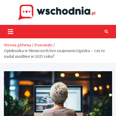
Skip
to
content
Wsch
Strona główna
Pozostałe
Opiekunka w Niemczech bez znajomości języka – czy to
nadal możliwe w 2025 roku?