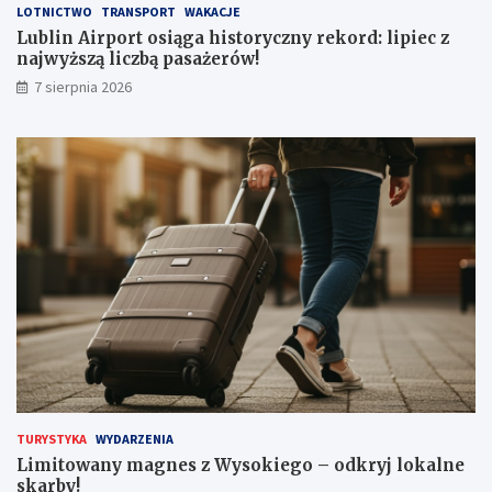
LOTNICTWO
TRANSPORT
WAKACJE
s
k
t
i
Lublin Airport osiąga historyczny rekord: lipiec z
o
e
najwyższą liczbą pasażerów!
r
g
7 sierpnia 2026
y
o
c
–
z
o
n
d
y
k
r
r
e
y
k
j
o
l
r
o
d
k
:
a
l
l
i
n
p
e
i
s
e
k
TURYSTYKA
WYDARZENIA
c
a
Limitowany magnes z Wysokiego – odkryj lokalne
z
r
skarby!