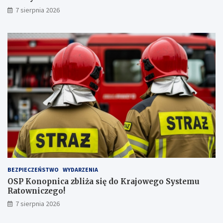
n
b
7 sierpnia 2026
a
y
j
!
w
y
ż
s
z
ą
l
i
c
z
b
ą
p
a
s
BEZPIECZEŃSTWO
WYDARZENIA
a
OSP Konopnica zbliża się do Krajowego Systemu
ż
Ratowniczego!
e
r
7 sierpnia 2026
ó
w