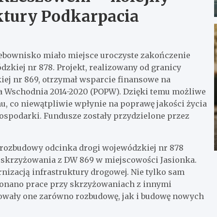
ktury Podkarpacia
zebownisko miało miejsce uroczyste zakończenie
zkiej nr 878. Projekt, realizowany od granicy
iej nr 869, otrzymał wsparcie finansowe na
a Wschodnia 2014-2020 (POPW). Dzięki temu możliwe
u, co niewątpliwie wpłynie na poprawę jakości życia
gospodarki. Fundusze zostały przydzielone przez
rozbudowy odcinka drogi wojewódzkiej nr 878
o skrzyżowania z DW 869 w miejscowości Jasionka.
izacją infrastruktury drogowej. Nie tylko sam
konano prace przy skrzyżowaniach z innymi
owały one zarówno rozbudowę, jak i budowę nowych