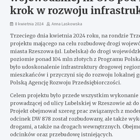
krok w rozwoju infrastru
8 kwietnia 2024
Anna Laskowska
Trzeciego dnia kwietnia 2024 roku, na rondzie Tr
projektu mającego na celu rozbudowę drogi wojewód
miasta Rzeszowa (ul. Lubelska) do drogi wojewódzk
poziomie ponad 104 mln złotych z Programu Polsk
było udoskonalenie infrastruktury drogowej region
mieszkańców i przyczyni się do rozwoju lokalnej 
Polską Agencję Rozwoju Przedsiębiorczości.
Celem projektu było przede wszystkim wykonanie 
prowadzącej od ulicy Lubelskiej w Rzeszowie aż d
Projekt obejmował szereg prac związanych z modern
odcinek DW 878 został rozbudowany, ale także wy
drogami, a także na drogach wewnętrznych. Obejm
odcinków oraz przebudowę istniejących.