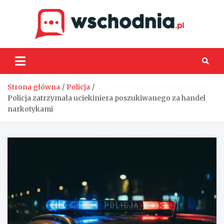
Skip
to
content
Wsch
Strona główna
Policja
Policja zatrzymała uciekiniera poszukiwanego za handel
narkotykami