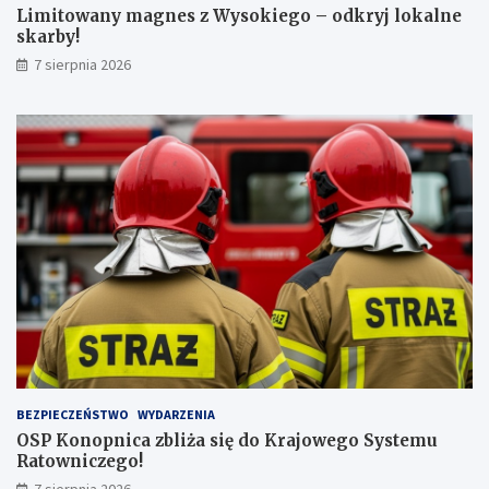
c
a
Limitowany magnes z Wysokiego – odkryj lokalne
z
r
skarby!
n
b
7 sierpnia 2026
a
y
j
!
w
y
ż
s
z
ą
l
i
c
z
b
ą
p
a
s
BEZPIECZEŃSTWO
WYDARZENIA
a
OSP Konopnica zbliża się do Krajowego Systemu
ż
Ratowniczego!
e
r