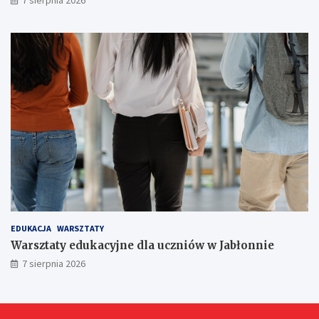
7 sierpnia 2026
ó
w
!
EDUKACJA
WARSZTATY
Warsztaty edukacyjne dla uczniów w Jabłonnie
7 sierpnia 2026