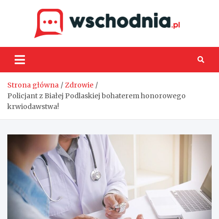
Skip
to
content
Wsch
Strona główna
Zdrowie
Policjant z Białej Podlaskiej bohaterem honorowego
krwiodawstwa!