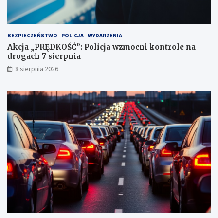
u
n
k
t
BEZPIECZEŃSTWO
POLICJA
WYDARZENIA
a
Akcja „PRĘDKOŚĆ”: Policja wzmocni kontrole na
c
drogach 7 sierpnia
h
k
8 sierpnia 2026
a
r
n
y
c
h