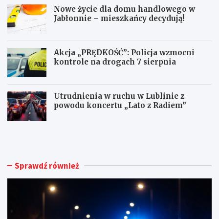
Nowe życie dla domu handlowego w
Jabłonnie – mieszkańcy decydują!
Akcja „PRĘDKOŚĆ”: Policja wzmocni
kontrole na drogach 7 sierpnia
Utrudnienia w ruchu w Lublinie z
powodu koncertu „Lato z Radiem”
M
N
ł
o
o
w
d
e
y
ż
Sprawdź również
k
y
i
c
e
i
r
e
o
d
w
l