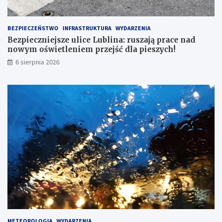
c
e
n
BEZPIECZEŃSTWO
INFRASTRUKTURA
WYDARZENIA
a
Bezpieczniejsze ulice Lublina: ruszają prace nad
d
nowym oświetleniem przejść dla pieszych!
n
6 sierpnia 2026
o
w
y
m
o
ś
w
i
e
t
l
e
n
i
e
m
p
METEOROLOGIA
WYDARZENIA