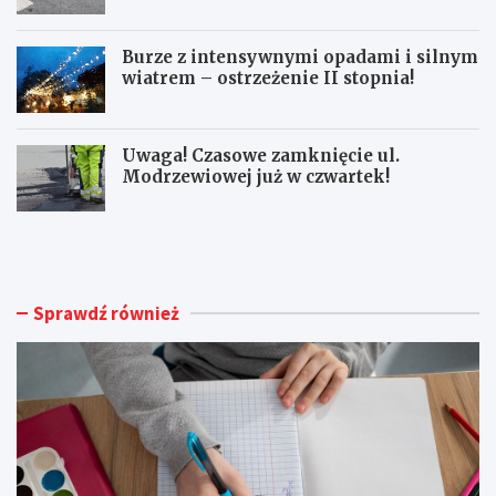
dla pieszych!
Burze z intensywnymi opadami i silnym
wiatrem – ostrzeżenie II stopnia!
Uwaga! Czasowe zamknięcie ul.
Modrzewiowej już w czwartek!
S
B
e
e
n
z
i
p
o
i
Sprawdź również
r
e
z
c
y
z
z
n
J
i
a
e
s
j
t
s
k
z