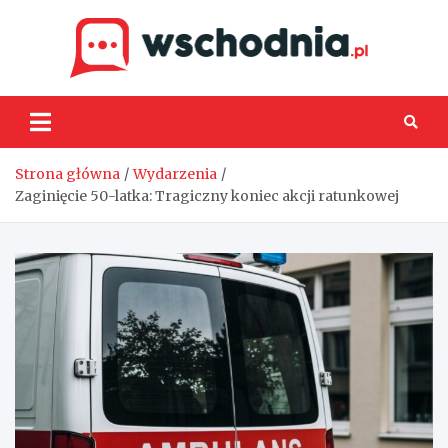
Skip
to
content
Wsch
Strona główna
Wydarzenia
Zaginięcie 50-latka: Tragiczny koniec akcji ratunkowej