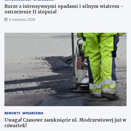
r
Burze z intensywnymi opadami i silnym wiatrem –
z
ostrzeżenie II stopnia!
e
j
6 sierpnia 2026
ś
ć
d
l
a
p
i
e
s
z
y
c
h
!
REMONTY
WYDARZENIA
Uwaga! Czasowe zamknięcie ul. Modrzewiowej już w
czwartek!