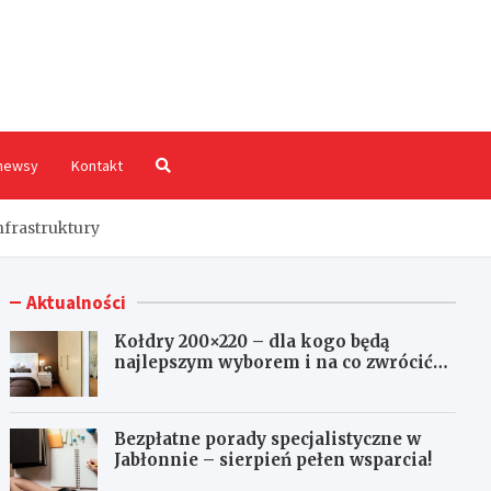
hodnia.pl
newsy
Kontakt
nfrastruktury
Aktualności
Kołdry 200×220 – dla kogo będą
najlepszym wyborem i na co zwrócić
uwagę przed zakupem?
Bezpłatne porady specjalistyczne w
Jabłonnie – sierpień pełen wsparcia!