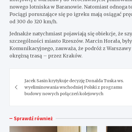
nowego lotniska w Baranowie. Natomiast odnoga tejż
Pociągi poruszające się po igreku mają osiągać prę
od 300 do 320 km/h.
Jednakże natychmiast pojawiają się obiekcje, że sz
szczególności miasto Rzeszów. Marcin Horała, był
Komunikacyjnego, zauważa, że podróż z Warszawy d
okrężną trasą – przez Kraków.
Nawigacja
Jacek Sasin krytykuje decyzję Donalda Tuska ws.
wpisu
wyeliminowania wschodniej Polski z programu
budowy nowych połączeń kolejowych
Sprawdź również