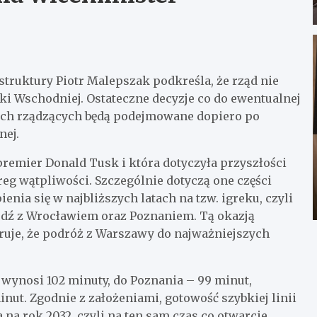
struktury Piotr Malepszak podkreśla, że rząd nie
ski Wschodniej. Ostateczne decyzje co do ewentualnej
nich rządzących będą podejmowane dopiero po
nej.
premier Donald Tusk i która dotyczyła przyszłości
eg wątpliwości. Szczególnie dotyczą one części
enia się w najbliższych latach na tzw. igreku, czyli
Łódź z Wrocławiem oraz Poznaniem. Tą okazją
eruje, że podróż z Warszawy do najważniejszych
wynosi 102 minuty, do Poznania – 99 minut,
nut. Zgodnie z założeniami, gotowość szybkiej linii
na rok 2032, czyli na ten sam czas co otwarcie