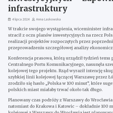
infrastruktury
4 lipca 2024
Anna Laskowska
W trakcie swojego wystąpienia, wiceminister infra
stracił z oczu planów inwestycyjnych na rzecz Pol
realizacji projektów rozpoczętych przez poprzed
przeprowadzeniu szczegółowej analizy ekonomicz
Konferencja prasowa, którą urządził tydzień temu 
Centralnego Portu Komunikacyjnego, nasunęła szer
kolejowej tego projektu. Rząd wyraził intencję skupi
szybkiej linii kolejowej łączącej Warszawę przez 
zrodziło się hasło „Polska w 100 minut”, które sug
polskich miast miałaby trwać około tak długo.
Planowany czas podróży z Warszawy do Wrocławia 
natomiast do Krakowa i Katowic – dokładnie 100 mi
kolejowej z Warszawy do Wrocławia jest planowana 