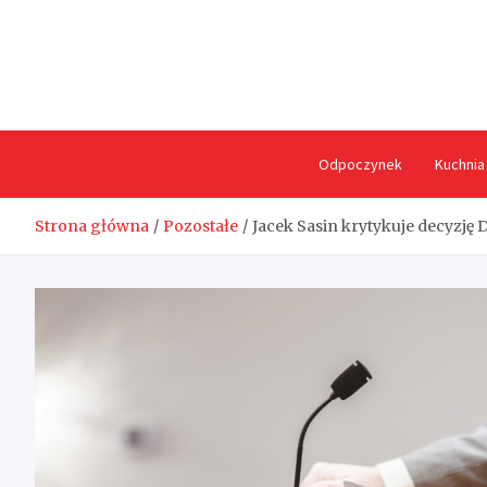
Skip
to
content
Odpoczynek
Kuchnia
Strona główna
Pozostałe
Jacek Sasin krytykuje decyzj