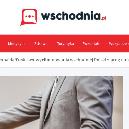
Wsc
Medycyna
Zdrowie
Turystyka
Pozostałe
Wszystkie 
ę Donalda Tuska ws. wyeliminowania wschodniej Polski z progr