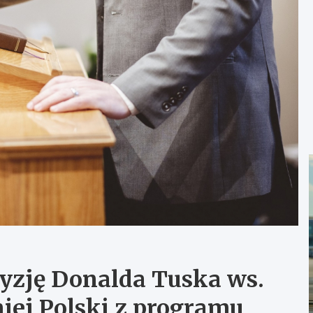
cyzję Donalda Tuska ws.
ej Polski z programu