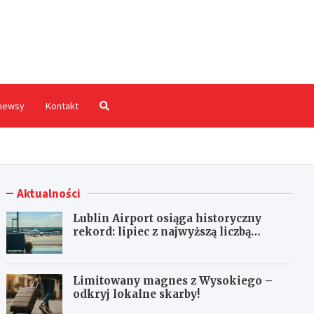
hodnia.pl
newsy
Kontakt
Aktualności
Lublin Airport osiąga historyczny
rekord: lipiec z najwyższą liczbą
pasażerów!
Limitowany magnes z Wysokiego –
odkryj lokalne skarby!