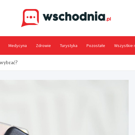
Wsc
Medycyna
Zdrowie
Turystyka
Pozostałe
Wszystkie 
 wybrać?