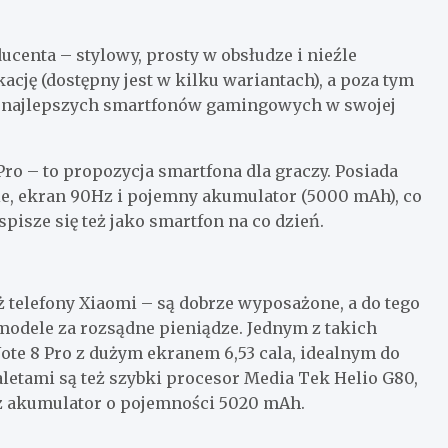
centa – stylowy, prosty w obsłudze i nieźle
cję (dostępny jest w kilku wariantach), a poza tym
n z najlepszych smartfonów gamingowych w swojej
ro – to propozycja smartfona dla graczy. Posiada
e, ekran 90Hz i pojemny akumulator (5000 mAh), co
pisze się też jako smartfon na co dzień.
ż telefony Xiaomi – są dobrze wyposażone, a do tego
modele za rozsądne pieniądze. Jednym z takich
 Note 8 Pro z dużym ekranem 6,53 cala, idealnym do
aletami są też szybki procesor Media Tek Helio G80,
z akumulator o pojemności 5020 mAh.