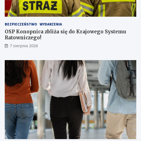
ą
p
a
s
BEZPIECZEŃSTWO
WYDARZENIA
a
OSP Konopnica zbliża się do Krajowego Systemu
ż
Ratowniczego!
e
r
7 sierpnia 2026
ó
w
!