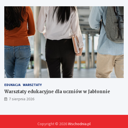
w
!
EDUKACJA
WARSZTATY
Warsztaty edukacyjne dla uczniów w Jabłonnie
7 sierpnia 2026
Copyright © 2026
Wschodnia.pl