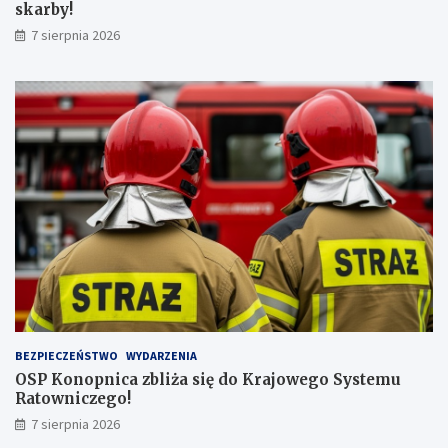
z
r
skarby!
n
b
7 sierpnia 2026
a
y
j
!
w
y
ż
s
z
ą
l
i
c
z
b
ą
p
a
s
BEZPIECZEŃSTWO
WYDARZENIA
a
OSP Konopnica zbliża się do Krajowego Systemu
ż
Ratowniczego!
e
r
7 sierpnia 2026
ó