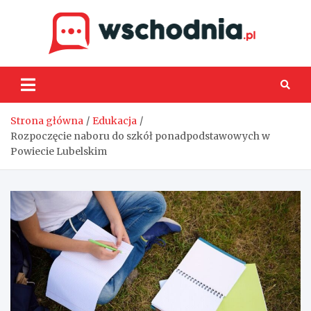
Skip
to
content
Wsch
Strona główna
Edukacja
Rozpoczęcie naboru do szkół ponadpodstawowych w
Powiecie Lubelskim