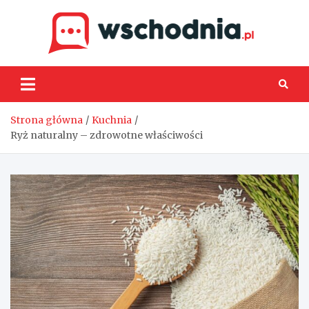
Skip
to
content
Wsch
Strona główna
Kuchnia
Ryż naturalny – zdrowotne właściwości