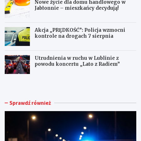
Nowe życie dla domu handlowego w
Jabłonnie – mieszkańcy decydują!
Akcja „PRĘDKOŚĆ”: Policja wzmocni
kontrole na drogach 7 sierpnia
Utrudnienia w ruchu w Lublinie z
powodu koncertu „Lato z Radiem”
M
N
ł
o
o
w
d
e
y
ż
Sprawdź również
k
y
i
c
e
i
r
e
o
d
w
l
c
a