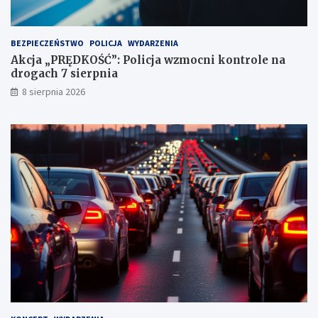
n
k
t
BEZPIECZEŃSTWO
POLICJA
WYDARZENIA
a
Akcja „PRĘDKOŚĆ”: Policja wzmocni kontrole na
c
drogach 7 sierpnia
h
k
8 sierpnia 2026
a
r
n
y
c
h