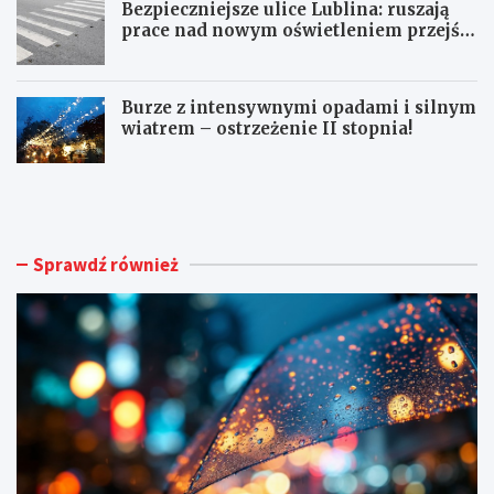
Bezpieczniejsze ulice Lublina: ruszają
prace nad nowym oświetleniem przejść
dla pieszych!
Burze z intensywnymi opadami i silnym
wiatrem – ostrzeżenie II stopnia!
O
S
S
e
T
n
R
i
Z
o
Sprawdź również
E
r
Ż
z
E
y
N
z
I
J
A
a
M
s
E
t
T
k
E
o
O
w