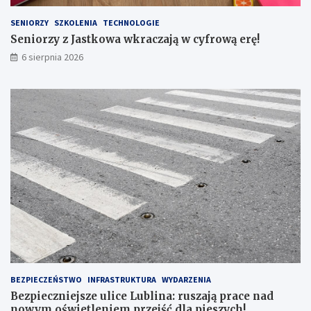
L
U
SENIORZY
SZKOLENIA
TECHNOLOGIE
B
Seniorzy z Jastkowa wkraczają w cyfrową erę!
E
6 sierpnia 2026
L
S
K
I
E
G
O
N
R
1
6
7
BEZPIECZEŃSTWO
INFRASTRUKTURA
WYDARZENIA
Bezpieczniejsze ulice Lublina: ruszają prace nad
nowym oświetleniem przejść dla pieszych!