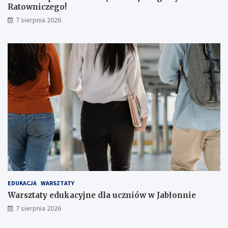
Ratowniczego!
e
r
7 sierpnia 2026
ó
w
!
EDUKACJA
WARSZTATY
Warsztaty edukacyjne dla uczniów w Jabłonnie
7 sierpnia 2026