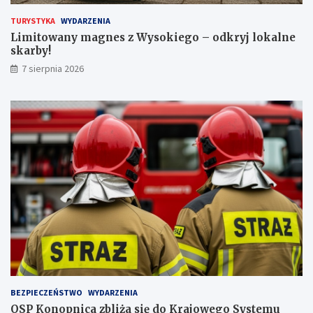
i
s
e
k
TURYSTYKA
WYDARZENIA
c
a
Limitowany magnes z Wysokiego – odkryj lokalne
z
r
skarby!
n
b
7 sierpnia 2026
a
y
j
!
w
y
ż
s
z
ą
l
i
c
z
b
ą
p
a
s
BEZPIECZEŃSTWO
WYDARZENIA
a
OSP Konopnica zbliża się do Krajowego Systemu
ż