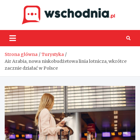
Skip
to
content
Wsch
Strona główna
Turystyka
Air Arabia, nowa niskobudżetowa linia lotnicza, wkrótce
zacznie działać w Polsce