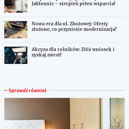
Jabłonnie – sierpień pełen wsparcia!
Nowa era dla ul. Zbożowej: Oferty
złożone, co przyniesie modernizacja?
Akcyza dla rolników: Złóż wniosek i
zyskaj zwrot!
K
B
o
e
ł
z
d
p
r
ł
Sprawdź również
y
a
2
t
0
n
0
e
×
p
2
o
2
r
0
a