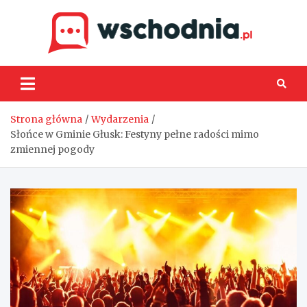
Skip
to
content
Wsch
Strona główna
Wydarzenia
Słońce w Gminie Głusk: Festyny pełne radości mimo
zmiennej pogody