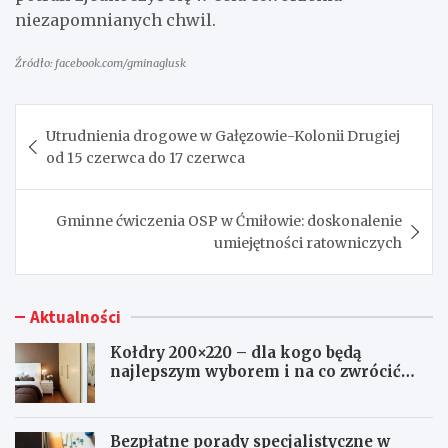
niezapomnianych chwil.
Źródło: facebook.com/gminaglusk
Nawigacja
Utrudnienia drogowe w Gałęzowie-Kolonii Drugiej
wpisu
od 15 czerwca do 17 czerwca
Gminne ćwiczenia OSP w Ćmiłowie: doskonalenie
umiejętności ratowniczych
Aktualności
Kołdry 200×220 – dla kogo będą
najlepszym wyborem i na co zwrócić
uwagę przed zakupem?
Bezpłatne porady specjalistyczne w