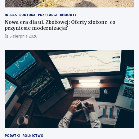
r
i
z
a
INFRASTRUKTURA
PRZETARGI
REMONTY
e
!
Nowa era dla ul. Zbożowej: Oferty złożone, co
d
przyniesie modernizacja?
z
a
5 sierpnia 2026
k
u
p
e
m
?
PODATKI
ROLNICTWO