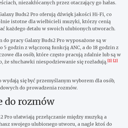
ciach, niezakłócanych przez otaczający go hałas.
axy Buds2 Pro oferują dźwięk jakości Hi-Fi, co
ie istotne dla wielbicieli muzyki, którzy cenią
zać każdego detalu w swoich ulubionych utworach.
m do pracy Galaxy Buds2 Pro wyposażone są w
 5 godzin z włączoną funkcją ANC, a do 18 godzin z
zowe dla osób, które często pracują zdalnie lub są w
[1]
[2]
o, że słuchawki niespodziewanie się rozładują.
ro wydają się być przemyślanym wyborem dla osób,
odowych do prowadzenia rozmów.
e do rozmów
 Pro ułatwiają przełączanie między muzyką a
chasz swojego ulubionego utworu, a nagle ktoś do