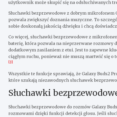
użytkownik może skupić się na odsłuchiwanych treś
Słuchawki bezprzewodowe z dobrym mikrofonem Gal
pozwala zwiększyć doznania muzyczne. To szczególn
sobie doskonałą jakością dźwięku i chcą doświadc
Co więcej, słuchawki bezprzewodowe z mikrofone
baterię, która pozwala na nieprzerwane rozmowy do
dodatkowym zasilaniem z etui. Jest to zapewne kluc
ciągłym ruchu, ponieważ nie muszą martwić się o t
[3]
Wszystkie te funkcje sprawiają, że Galaxy Buds2 P
które szukają niezawodnych słuchawek bezprzew
Słuchawki bezprzewodow
Słuchawki bezprzewodowe do rozmów Galaxy Buds2
rozmowami dzięki funkcji detekcji głosu. Jeśli słu