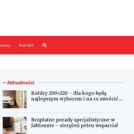
hodnia.pl
newsy
Kontakt
Aktualności
Kołdry 200×220 – dla kogo będą
najlepszym wyborem i na co zwrócić
uwagę przed zakupem?
Bezpłatne porady specjalistyczne w
Jabłonnie – sierpień pełen wsparcia!