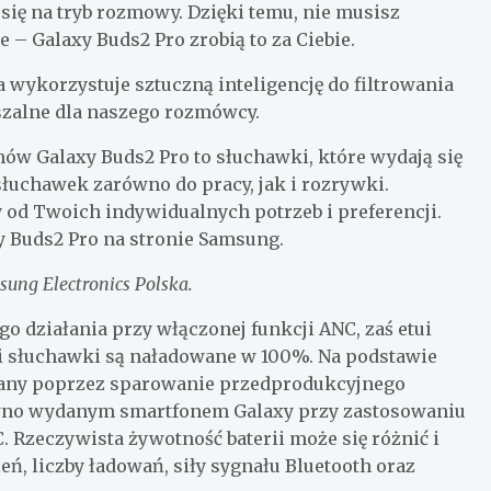
się na tryb rozmowy. Dzięki temu, nie musisz
 – Galaxy Buds2 Pro zrobią to za Ciebie.
wykorzystuje sztuczną inteligencję do filtrowania
yszalne dla naszego rozmówcy.
 Galaxy Buds2 Pro to słuchawki, które wydają się
uchawek zarówno do pracy, jak i rozrywki.
y od Twoich indywidualnych potrzeb i preferencji.
y Buds2 Pro na stronie Samsung.
ung Electronics Polska.
 działania przy włączonej funkcji ANC, zaś etui
i i słuchawki są naładowane w 100%. Na podstawie
dany poprzez sparowanie przedprodukcyjnego
wno wydanym smartfonem Galaxy przy zastosowaniu
 Rzeczywista żywotność baterii może się różnić i
ń, liczby ładowań, siły sygnału Bluetooth oraz