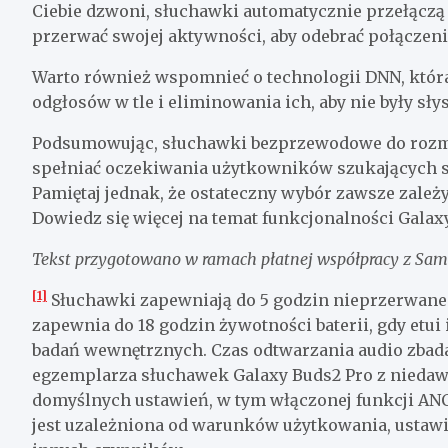
Ciebie dzwoni, słuchawki automatycznie przełączą 
przerwać swojej aktywności, aby odebrać połączenie
Warto również wspomnieć o technologii DNN, która 
odgłosów w tle i eliminowania ich, aby nie były sł
Podsumowując, słuchawki bezprzewodowe do rozmów
spełniać oczekiwania użytkowników szukających sł
Pamiętaj jednak, że ostateczny wybór zawsze zależ
Dowiedz się więcej na temat funkcjonalności Galax
Tekst przygotowano w ramach płatnej współpracy z Sams
[1]
Słuchawki zapewniają do 5 godzin nieprzerwanego
zapewnia do 18 godzin żywotności baterii, gdy etu
badań wewnętrznych. Czas odtwarzania audio zba
egzemplarza słuchawek Galaxy Buds2 Pro z nieda
domyślnych ustawień, w tym włączonej funkcji ANC.
jest uzależniona od warunków użytkowania, ustawie