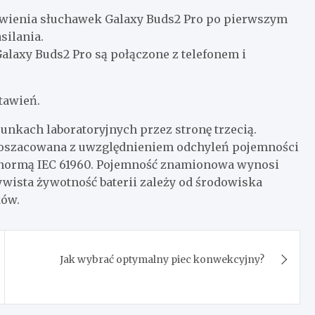
awienia słuchawek Galaxy Buds2 Pro po pierwszym
silania.
alaxy Buds2 Pro są połączone z telefonem i
tawień.
nkach laboratoryjnych przez stronę trzecią.
 oszacowana z uwzględnieniem odchyleń pojemności
normą IEC 61960. Pojemność znamionowa wynosi
ywista żywotność baterii zależy od środowiska
ków.
Jak wybrać optymalny piec konwekcyjny?