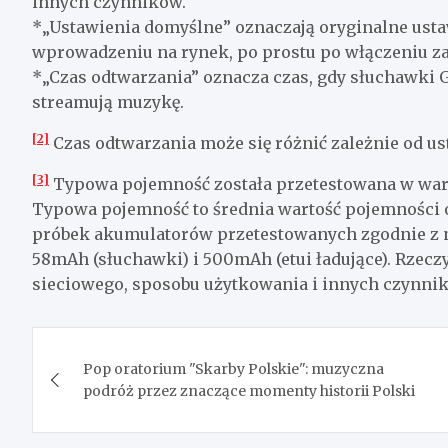
innych czynników.
*„Ustawienia domyślne” oznaczają oryginalne ust
wprowadzeniu na rynek, po prostu po włączeniu za
*„Czas odtwarzania” oznacza czas, gdy słuchawki G
streamują muzykę.
[2]
Czas odtwarzania może się różnić zależnie od us
[3]
Typowa pojemność została przetestowana w waru
Typowa pojemność to średnia wartość pojemności
próbek akumulatorów przetestowanych zgodnie z 
58mAh (słuchawki) i 500mAh (etui ładujące). Rzecz
sieciowego, sposobu użytkowania i innych czynni
Nawigacja
Pop oratorium "Skarby Polskie": muzyczna
wpisu
podróż przez znaczące momenty historii Polski