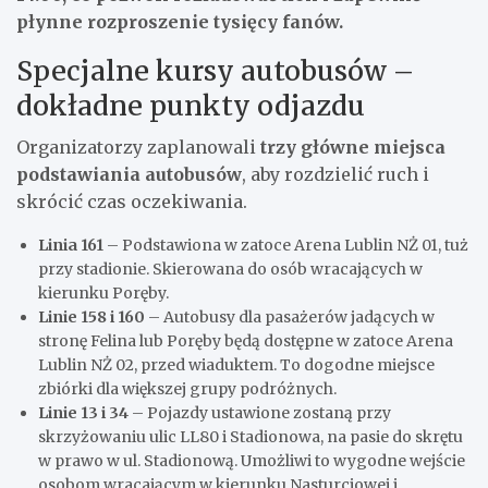
płynne rozproszenie tysięcy fanów.
Specjalne kursy autobusów –
dokładne punkty odjazdu
Organizatorzy zaplanowali
trzy główne miejsca
podstawiania autobusów
, aby rozdzielić ruch i
skrócić czas oczekiwania.
Linia 161
– Podstawiona w zatoce Arena Lublin NŻ 01, tuż
przy stadionie. Skierowana do osób wracających w
kierunku Poręby.
Linie 158 i 160
– Autobusy dla pasażerów jadących w
stronę Felina lub Poręby będą dostępne w zatoce Arena
Lublin NŻ 02, przed wiaduktem. To dogodne miejsce
zbiórki dla większej grupy podróżnych.
Linie 13 i 34
– Pojazdy ustawione zostaną przy
skrzyżowaniu ulic LL80 i Stadionowa, na pasie do skrętu
w prawo w ul. Stadionową. Umożliwi to wygodne wejście
osobom wracającym w kierunku Nasturcjowej i