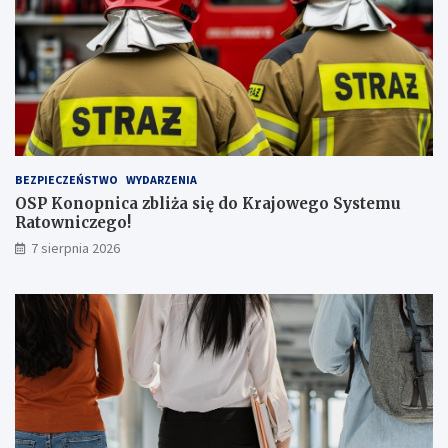
l
i
c
z
b
ą
p
a
s
BEZPIECZEŃSTWO
WYDARZENIA
a
OSP Konopnica zbliża się do Krajowego Systemu
ż
Ratowniczego!
e
r
7 sierpnia 2026
ó
w
!