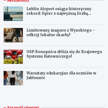
Aktualności
Lublin Airport osiąga historyczny
rekord: lipiec z najwyższą liczbą
pasażerów!
Limitowany magnes z Wysokiego –
odkryj lokalne skarby!
OSP Konopnica zbliża się do Krajowego
Systemu Ratowniczego!
Warsztaty edukacyjne dla uczniów w
Jabłonnie
L
L
u
i
b
m
l
i
i
t
Sprawdź również
n
o