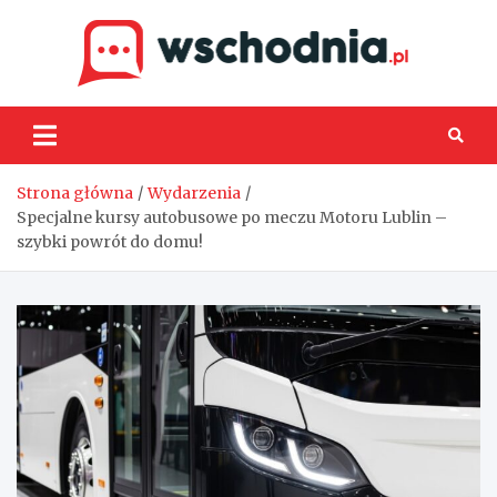
Skip
to
content
Wsch
Strona główna
Wydarzenia
Specjalne kursy autobusowe po meczu Motoru Lublin –
szybki powrót do domu!