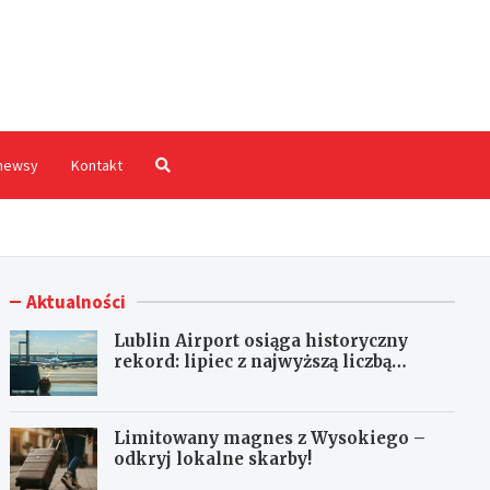
hodnia.pl
newsy
Kontakt
Aktualności
Lublin Airport osiąga historyczny
rekord: lipiec z najwyższą liczbą
pasażerów!
Limitowany magnes z Wysokiego –
odkryj lokalne skarby!