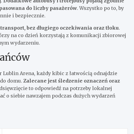
j.
Dodatkowe autobusy i trolejbusy pojadą zgodnie
opasowana do liczby pasażerów
. Wszystko po to, by
nnie i bezpiecznie.
ransport, bez długiego oczekiwania oraz tłoku
.
órzy na co dzień korzystają z komunikacji zbiorowej
nym wydarzeniu.
kańców
 Lublin Arena, każdy kibic z łatwością odnajdzie
e do domu.
Zalecane jest śledzenie oznaczeń oraz
edsięwzięcie to odpowiedź na potrzeby lokalnej
dbać o siebie nawzajem podczas dużych wydarzeń