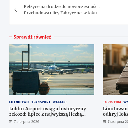
Bełżyce na drodze do nowoczesności:
wpisu
Przebudowa ulicy Fabrycznej w toku
Sprawdź również
LOTNICTWO
TRANSPORT
WAKACJE
TURYSTYKA
WY
Lublin Airport osiąga historyczny
Limitowan
rekord: lipiec z najwyższą liczbą
odkryj lok
pasażerów!
7 sierpnia 2026
7 sierpnia 2