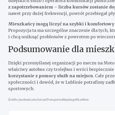
miejskich służb i operatora komunikacji publiczne
z zapotrzebowaniem – liczba kursów zostanie d
nawet przy dużej frekwencji, powrót przebiegał pły
Mieszkańcy mogą liczyć na szybki i komfortowy t
Propozycja ta ma szczególne znaczenie dla tych, kt
i chcą uniknąć problemów z powrotem po wieczor
Podsumowanie dla miesz
Dzięki przemyślanej organizacji po meczu na Motor
właściwy autobus czy trolejbus i wróci bezpieczni
korzystanie z pomocy służb na miejscu
. Całe prz
społeczności i dowód, że w Lublinie potrafimy za
sportowych.
Źródło: facebook.com/ZarzadTransportuMiejskiegoWLublinie
Nawigacja