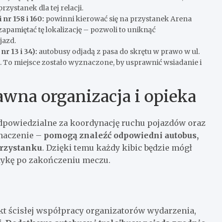
rzystanek dla tej relacji.
nr 158 i 160:
powinni kierować się na przystanek Arena
zapamiętać tę lokalizację – pozwoli to uniknąć
jazd.
r 13 i 34):
autobusy odjadą z pasa do skrętu w prawo w ul.
To miejsce zostało wyznaczone, by usprawnić wsiadanie i
awna organizacja i opieka
odpowiedzialne za koordynację ruchu pojazdów oraz
znaczenie –
pomogą znaleźć odpowiedni autobus,
przystanku
. Dzięki temu każdy kibic będzie mógł
stykę po zakończeniu meczu.
kt ścisłej współpracy organizatorów wydarzenia,