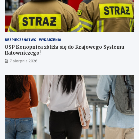
c
z
b
ą
p
a
s
BEZPIECZEŃSTWO
WYDARZENIA
a
OSP Konopnica zbliża się do Krajowego Systemu
ż
Ratowniczego!
e
r
7 sierpnia 2026
ó
w
!