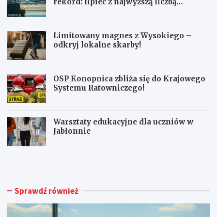
rekord: lipiec z najwyższą liczbą
pasażerów!
Limitowany magnes z Wysokiego –
odkryj lokalne skarby!
OSP Konopnica zbliża się do Krajowego
Systemu Ratowniczego!
Warsztaty edukacyjne dla uczniów w
Jabłonnie
L
L
u
i
b
m
l
i
i
t
Sprawdź również
n
o
A
w
i
a