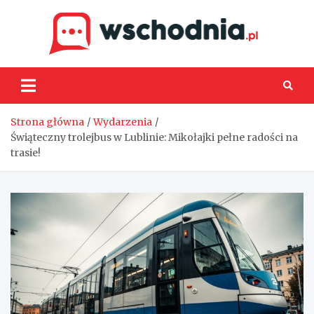
Skip
to
content
Wsch
Strona główna
Wydarzenia
Świąteczny trolejbus w Lublinie: Mikołajki pełne radości na
trasie!