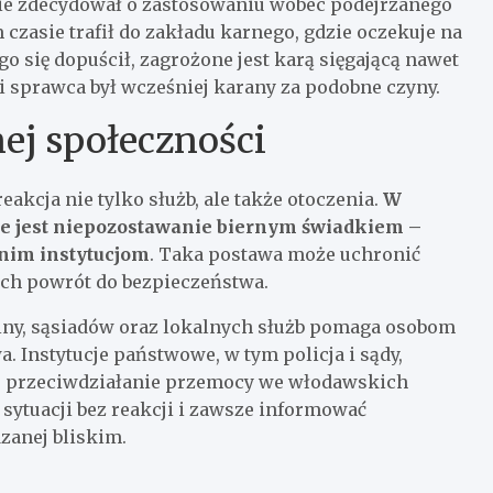
ie zdecydował o zastosowaniu wobec podejrzanego
zasie trafił do zakładu karnego, gdzie oczekuje na
o się dopuścił, zagrożone jest karą sięgającą nawet
li sprawca był wcześniej karany za podobne czyny.
nej społeczności
eakcja nie tylko służb, ale także otoczenia.
W
e jest niepozostawanie biernym świadkiem –
nim instytucjom
. Taka postawa może uchronić
ich powrót do bezpieczeństwa.
dziny, sąsiadów oraz lokalnych służb pomaga osobom
Instytucje państwowe, w tym policja i sądy,
lu przeciwdziałanie przemocy we włodawskich
 sytuacji bez reakcji i zawsze informować
zanej bliskim.