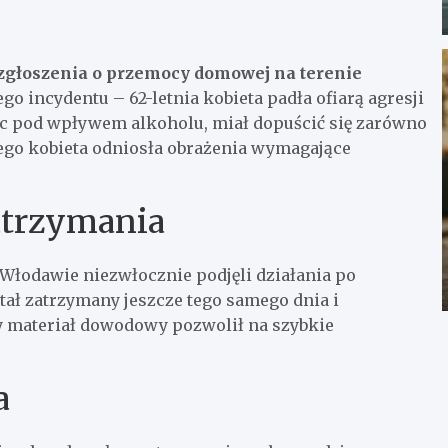
 zgłoszenia o przemocy domowej na terenie
 incydentu – 62-letnia kobieta padła ofiarą agresji
ąc pod wpływem alkoholu, miał dopuścić się zarówno
zego kobieta odniosła obrażenia wymagające
zatrzymania
Włodawie niezwłocznie podjęli działania po
ał zatrzymany jeszcze tego samego dnia i
y materiał dowodowy pozwolił na szybkie
a