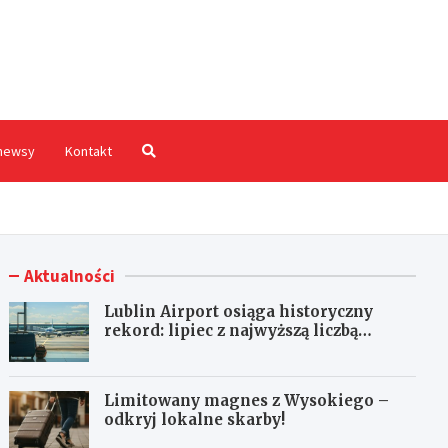
hodnia.pl
newsy
Kontakt
Aktualności
Lublin Airport osiąga historyczny
rekord: lipiec z najwyższą liczbą
pasażerów!
Limitowany magnes z Wysokiego –
odkryj lokalne skarby!