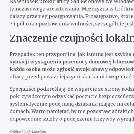
Na wniosek prokuratury, Sąd Rejonowy we Włodaw
tymczasowego aresztowania. Mężczyzna w krótkim c
dalszy przebieg postępowania. Przestępstwo, któreg
7 i pół roku pozbawienia wolności, szczególnie jeś
Znaczenie czujności lokal
Przypadek ten przypomina, jak istotna jest szybka r
sytuacji wystąpienia przemocy domowej kluczow
każda osoba może zgłosić swoje obawy odpowied
ofiary przed poważniejszymi skutkami i wspierać 
Specjaliści podkreślają, że wsparcie ze strony ro
pokrzywdzonym odzyskać poczucie bezpieczeństwa. 
systematycznie podejmują działania mające na ce
domach. Warto pamiętać, by nie pozostawiać takich
odpowiednie służby o podejrzeniu krzywdy wyrząd
Źródło: Policja Lubelska