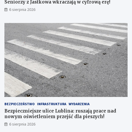
Seniorzy z Jastkowa wkraczają w cyfrową erę!
E
6 sierpnia 2026
L
S
K
I
E
G
O
N
R
1
6
7
BEZPIECZEŃSTWO
INFRASTRUKTURA
WYDARZENIA
Bezpieczniejsze ulice Lublina: ruszają prace nad
nowym oświetleniem przejść dla pieszych!
6 sierpnia 2026