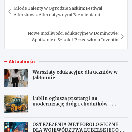
Nawigacja
Młode Talenty w Ogrodzie Saskim: Festiwal
wpisu
Altershow z Alternatywnymi Brzmieniami
Nowe możliwości edukacyjne w Dominowie:
Spotkanie o Szkole i Przedszkolu Inventio
Aktualności
Warsztaty edukacyjne dla uczniów w
Jabłonnie
Lublin ogłasza przetargi na
modernizację dróg i chodników –
inwestycje czekają na oferty
OSTRZEŻENIA METEOROLOGICZNE
DLA WOJEWÓDZTWA LUBELSKIEGO NR