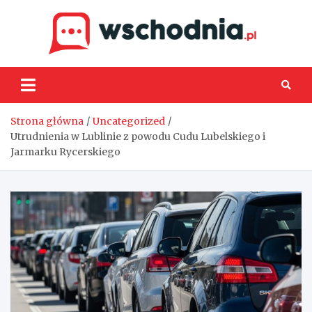
Skip
to
content
Wsch
Strona główna
Uncategorized
Utrudnienia w Lublinie z powodu Cudu Lubelskiego i
Jarmarku Rycerskiego