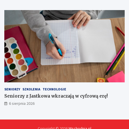
a
j
ą
n
a
o
f
e
r
t
y
SENIORZY
SZKOLENIA
TECHNOLOGIE
Seniorzy z Jastkowa wkraczają w cyfrową erę!
6 sierpnia 2026
Copyright © 2026
Wschodnia.pl