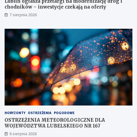
Lublin ogłasza przetargi na modernizację dróg i
h
chodników – inwestycje czekają na oferty
o
7 sierpnia 2026
d
n
i
k
ó
w
–
i
n
w
e
s
t
y
c
j
e
HORYZONTY
OSTRZEŻENIA
POGODOWE
c
OSTRZEŻENIA METEOROLOGICZNE DLA
z
WOJEWÓDZTWA LUBELSKIEGO NR 167
e
k
6 sierpnia 2026