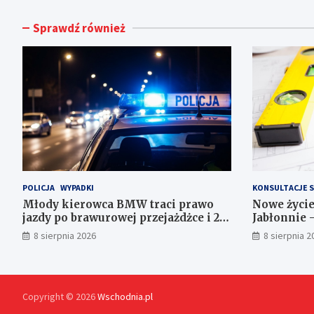
Sprawdź również
POLICJA
WYPADKI
KONSULTACJE 
Młody kierowca BMW traci prawo
Nowe życi
jazdy po brawurowej przejażdżce i 23
Jabłonnie 
punktach karnych
8 sierpnia 2026
8 sierpnia 2
Copyright © 2026
Wschodnia.pl