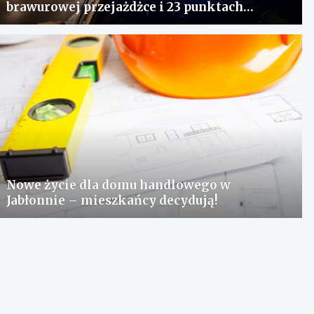
brawurowej przejażdżce i 23 punktach
karnych
Nowe życie dla domu handlowego w
Jabłonnie – mieszkańcy decydują!