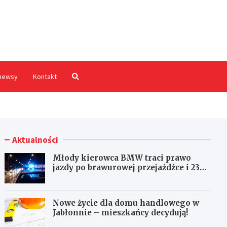
hodnia.pl
newsy
Kontakt
Aktualności
Młody kierowca BMW traci prawo
jazdy po brawurowej przejażdżce i 23
punktach karnych
Nowe życie dla domu handlowego w
Jabłonnie – mieszkańcy decydują!